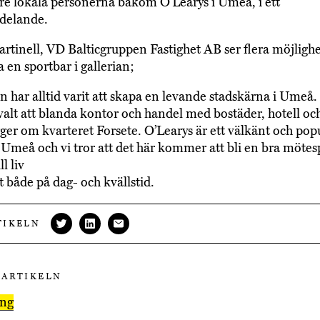
tre lokala personerna bakom O’Learys i Umeå, i ett
delande.
tinell, VD Balticgruppen Fastighet AB ser flera möjligh
a en sportbar i gallerian;
on har alltid varit att skapa en levande stadskärna i Umeå.
 valt att blanda kontor och handel med bostäder, hotell oc
gger om kvarteret Forsete. O’Learys är ett välkänt och pop
 Umeå och vi tror att det här kommer att bli en bra möte
ll liv
t både på dag- och kvällstid.
TIKELN
 ARTIKELN
ing