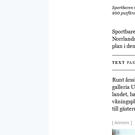
Sportbaren 
800 purfärs
Sportbare
Norrlands
plan i de
TEXT
FAS
Runt årss
galleria 
landet, h
våningspl
till gäste
[ Annons ]