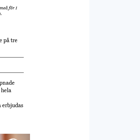
meå för 1
.
 på tre
ppnade
 hela
a erbjudas