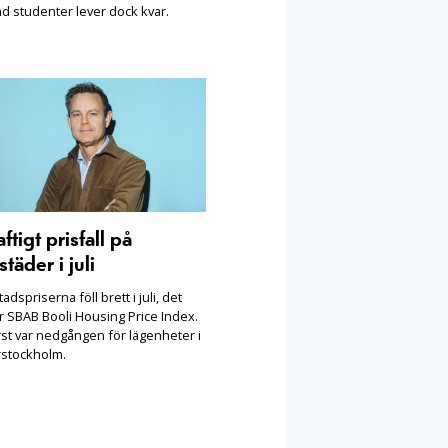
nd studenter lever dock kvar.
ftigt prisfall på
täder i juli
adspriserna föll brett i juli, det
r SBAB Booli Housing Price Index.
rst var nedgången för lägenheter i
rstockholm.