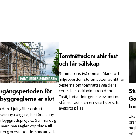
Tomträttsdom står fast –
och får sällskap
Sommarens två domar i Mark- och
miljööverdomstolen sätter punkt för
tvisterna om tomträttsavgälder i
centrala Stockholm. Den dom
rgångsperioden för
St
Fastighetstidningen skrev om i maj
byggreglerna är slut
Go
står nu fast, och en snarlik tvist har
bo
avgjorts på sa
den 1 juli gäller enbart
ets nya byggregler för alla ny-
Lik
mbyggnadsprojekt. Samma dag
bra
 även nya regler kopplade till
möjl
nergiprestandadirektiv att gälla.
hös