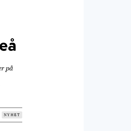
meå
er på
NYHET