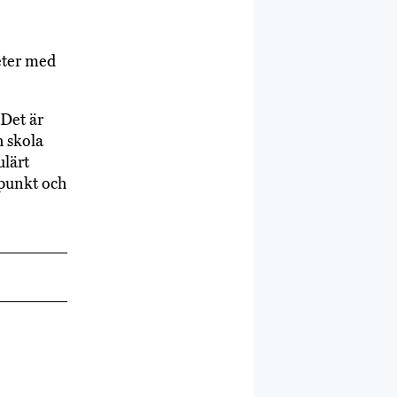
eter med
 Det är
h skola
ulärt
spunkt och