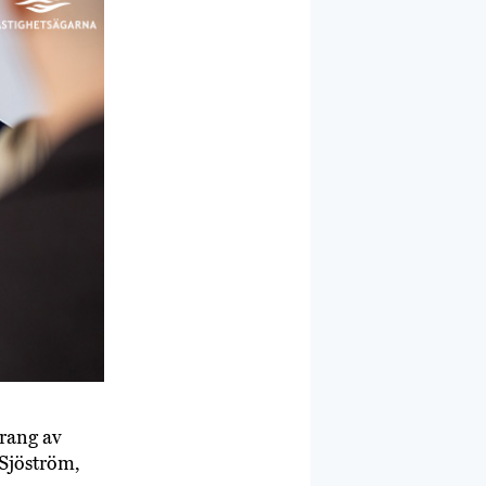
urang av
 Sjöström,