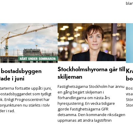
bla
Stockholmshyrorna går till
r bostadsbyggen
Kra
skiljeman
tade i juni
bos
Fastighetsägarna Stockholm har ännu
arterna fortsatte uppåt i juni,
Bost
en gång begärt skiljeman i
ostadsbyggandet som tydligt
visa
förhandlingarna om nästa års
k. Enligt Prognoscentret har
Stö
hyresjustering. En vecka tidigare
njunkturen nu stärkts i tolv
Sto
gjorde Fastighetsägarna GFR
er i rad.
detsamma. Den kommande riksdagen
uppmanas att ändra lagstiftnin