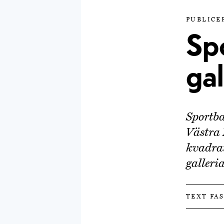
PUBLICE
Spo
gal
Sportb
Västra 
kvadrat
galleri
TEXT FA