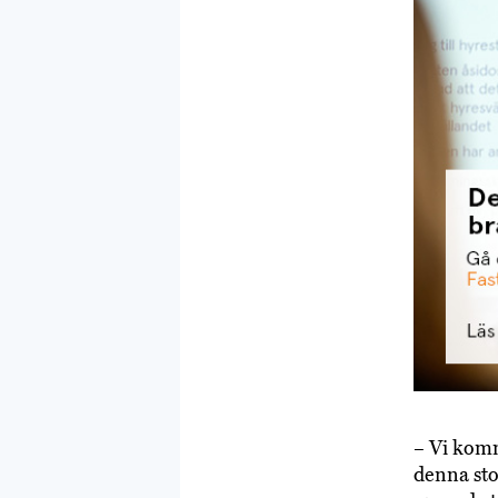
– Vi komm
denna sto