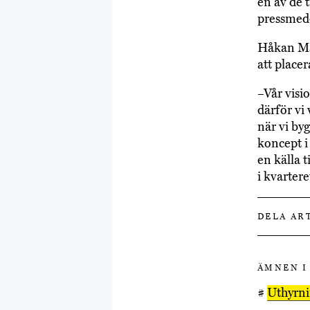
en av de 
pressmed
Håkan Mar
att placer
–Vår visi
därför vi
när vi by
koncept i
en källa ti
i kvartere
DELA AR
ÄMNEN I
#
Uthyrn