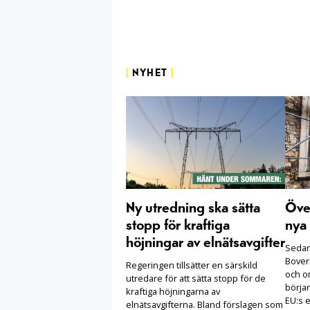
[
NYHET
]
Ny utredning ska sätta
Öve
stopp för kraftiga
nya 
höjningar av elnätsavgifter
Sedan 
Boverk
Regeringen tillsätter en särskild
och o
utredare för att sätta stopp för de
börjar
kraftiga höjningarna av
EU:s e
elnätsavgifterna. Bland förslagen som