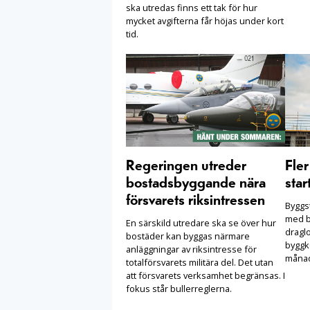
ska utredas finns ett tak för hur
mycket avgifterna får höjas under kort
tid.
Regeringen utreder
Fle
bostadsbyggande nära
star
försvarets riksintressen
Byggst
med b
En särskild utredare ska se över hur
draglo
bostäder kan byggas närmare
byggko
anläggningar av riksintresse för
månad
totalförsvarets militära del. Det utan
att försvarets verksamhet begränsas. I
fokus står bullerreglerna.