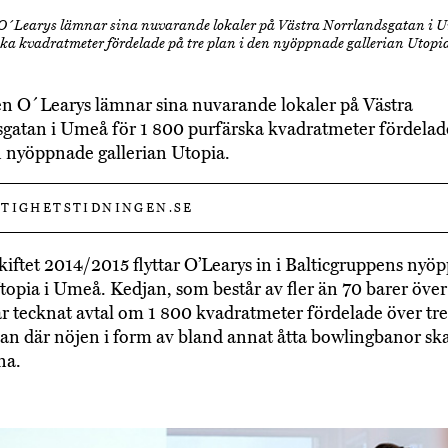
O´Learys lämnar sina nuvarande lokaler på Västra Norrlandsgatan i U
ka kvadratmeter fördelade på tre plan i den nyöppnade gallerian Utopia
n O´Learys lämnar sina nuvarande lokaler på Västra
gatan i Umeå för 1 800 purfärska kvadratmeter fördelade
n nyöppnade gallerian Utopia.
TIGHETSTIDNINGEN.SE
kiftet 2014/2015 flyttar O’Learys in i Balticgruppens nyö
Utopia i Umeå. Kedjan, som består av fler än 70 barer över
ar tecknat avtal om 1 800 kvadratmeter fördelade över tre
an där nöjen i form av bland annat åtta bowlingbanor sk
rna.