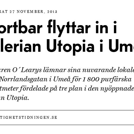
RAT 27 NOVEMBER, 2013
rtbar flyttar in i
lerian Utopia i U
aren O´Learys lämnar sina nuvarande lokal
Norrlandsgatan i Umeå för 1 800 purfärska
meter fördelade på tre plan i den nyöppnade
an Utopia.
STIGHETSTIDNINGEN.SE