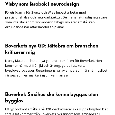
Visby som lärobok i neurodesign
Företrädarna för Svexa och Wise Impact arbetar med
precisionshälsa och neuroarkitektur. De menar att fastighetsägare
som inte ställer om sin värderingslogik riskerar att stå utan
erbjudande när affärsmodellen planar.
Boverkets nya GD: Jättebra om branschen
kritiserar mig
Nancy Mattsson heter nya generaldirektören för Boverket. Hon
kommer närmast från JM och är engagerad i att korta
bygglovsprocesser. Regeringens val av en person från näringslivet
får ses som en markering om var man se
Boverket: Småhus ska kunna byggas utan
bygglov
Ett typgodkänt småhus på 120 kvadratmeter ska slippa bygglov. Det
förslaget kommer från Boverket i ny rapport som lämnades till