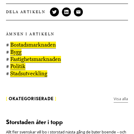
DELA ARTIKELN
ÄMNEN I ARTIKELN
#
Bostadsmarknaden
#
Bygg
#
Fastighetsmarknaden
#
Politik
#
Stadsutveckling
Visa alla
[
OKATEGORISERADE
]
Storstaden åter i topp
Allt fler svenskar vill bo i storstad nästa gång de byter boende – och