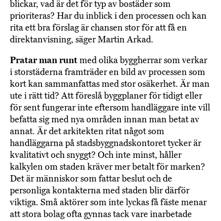
blickar, vad är det för typ av bostäder som
prioriteras? Har du inblick i den processen och kan
rita ett bra förslag är chansen stor för att få en
direktanvisning, säger Martin Arkad.
Pratar man runt
med olika byggherrar som verkar
i storstäderna framträder en bild av processen som
kort kan sammanfattas med stor osäkerhet. Är man
ute i rätt tid? Att föreslå byggplaner för tidigt eller
för sent fungerar inte eftersom handläggare inte vill
befatta sig med nya områden innan man betat av
annat. Är det arkitekten ritat något som
handläggarna på stadsbyggnadskontoret tycker är
kvalitativt och snyggt? Och inte minst, håller
kalkylen om staden kräver mer betalt för marken?
Det är människor som fattar beslut och de
personliga kontakterna med staden blir därför
viktiga. Små aktörer som inte lyckas få fäste menar
att stora bolag ofta gynnas tack vare inarbetade