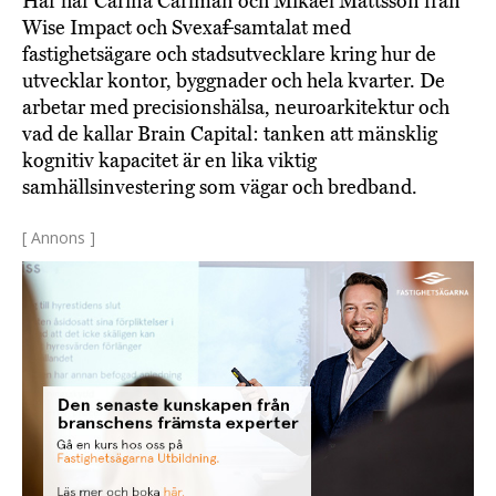
Här har Carina Carlman och Mikael Mattsson från
Wise Impact och Svexa
f
samtalat med
fastighetsägare och stadsutvecklare kring hur de
utvecklar kontor, byggnader och hela kvarter. De
arbetar med precisionshälsa, neuroarkitektur och
vad de kallar Brain Capital: tanken att mänsklig
kognitiv kapacitet är en lika viktig
samhällsinvestering som vägar och bredband.
[ Annons ]