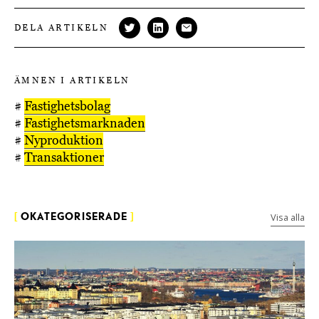
DELA ARTIKELN
ÄMNEN I ARTIKELN
#
Fastighetsbolag
#
Fastighetsmarknaden
#
Nyproduktion
#
Transaktioner
Visa alla
[
OKATEGORISERADE
]