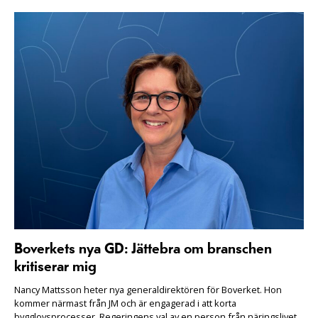
Boverkets nya GD: Jättebra om branschen
kritiserar mig
Nancy Mattsson heter nya generaldirektören för Boverket. Hon
kommer närmast från JM och är engagerad i att korta
bygglovsprocesser. Regeringens val av en person från näringslivet