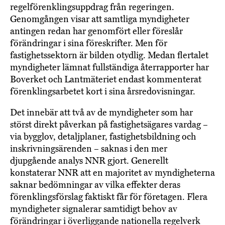
regelförenklingsuppdrag från regeringen.
Genomgången visar att samtliga myndigheter
antingen redan har genomfört eller föreslår
förändringar i sina föreskrifter. Men för
fastighetssektorn är bilden otydlig. Medan flertalet
myndigheter lämnat fullständiga återrapporter har
Boverket och Lantmäteriet endast kommenterat
förenklingsarbetet kort i sina årsredovisningar.
Det innebär att två av de myndigheter som har
störst direkt påverkan på fastighetsägares vardag –
via bygglov, detaljplaner, fastighetsbildning och
inskrivningsärenden – saknas i den mer
djupgående analys NNR gjort. Generellt
konstaterar NNR att en majoritet av myndigheterna
saknar bedömningar av vilka effekter deras
förenklingsförslag faktiskt får för företagen. Flera
myndigheter signalerar samtidigt behov av
förändringar i överliggande nationella regelverk