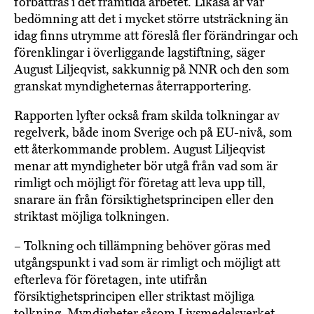
förbättras i det framtida arbetet. Likaså är vår
bedömning att det i mycket större utsträckning än
idag finns utrymme att föreslå fler förändringar och
förenklingar i överliggande lagstiftning, säger
August Liljeqvist, sakkunnig på NNR och den som
granskat myndigheternas återrapportering.
Rapporten lyfter också fram skilda tolkningar av
regelverk, både inom Sverige och på EU-nivå, som
ett återkommande problem. August Liljeqvist
menar att myndigheter bör utgå från vad som är
rimligt och möjligt för företag att leva upp till,
snarare än från försiktighetsprincipen eller den
striktast möjliga tolkningen.
– Tolkning och tillämpning behöver göras med
utgångspunkt i vad som är rimligt och möjligt att
efterleva för företagen, inte utifrån
försiktighetsprincipen eller striktast möjliga
tolkning. Myndigheter såsom Livsmedelsverket