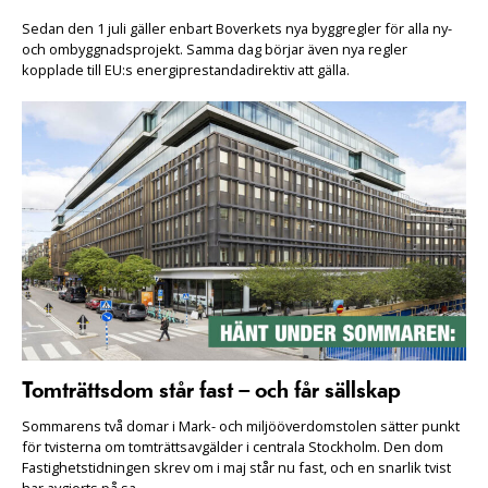
Sedan den 1 juli gäller enbart Boverkets nya byggregler för alla ny-
och ombyggnadsprojekt. Samma dag börjar även nya regler
kopplade till EU:s energiprestandadirektiv att gälla.
Tomträttsdom står fast – och får sällskap
Sommarens två domar i Mark- och miljööverdomstolen sätter punkt
för tvisterna om tomträttsavgälder i centrala Stockholm. Den dom
Fastighetstidningen skrev om i maj står nu fast, och en snarlik tvist
har avgjorts på sa