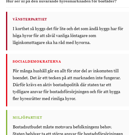
Hur ser ni på den nuvarande hyresmarknaden för bostäder?
VÄNSTERPARTIET
I korthet så byggs det för lite och det som ändå byggs har för
höga hyror för att såväl vanliga löntagare som
låginkomsttagare ska ha råd med hyrorna.
SOCIALDEMOKRATERNA
För många hushåll går en allt för stor del av inkomsten till
boendet. Det är ett tecken på att marknaden inte fungerar.
Därför krävs en aktiv bostadspolitik där staten tar ett
tydligare ansvar för bostadsförsörjningen och för att bygga
fler hyresrätter med rimliga hyror.
MILJÖPARTIET
Bostadsutbudet måste motsvara befolkningens behov.
Staten behöver ta ett större ansvar för bostadsförsörjningen