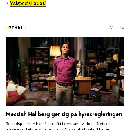
#
Valspecial 2026
Visa alla
[
NYHET
]
Messiah Hallberg ger sig på hyresregleringen
Bostadspolitiken har sällan stått i centrum – varken i årets eller
tidigare val. I ett färskt avsnitt av SVT:s samhällssatir "Hur fan