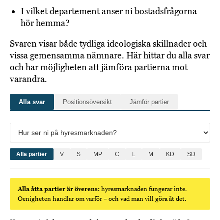
I vilket departement anser ni bostadsfrågorna
hör hemma?
Svaren visar både tydliga ideologiska skillnader och
vissa gemensamma nämnare. Här hittar du alla svar
och har möjligheten att jämföra partierna mot
varandra.
Alla svar
Positionsöversikt
Jämför partier
Alla partier
V
S
MP
C
L
M
KD
SD
Alla åtta partier är överens:
hyresmarknaden fungerar inte.
Oenigheten handlar om varför – och vad man vill göra åt det.