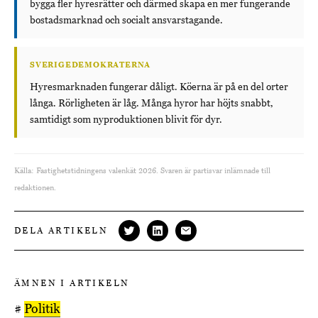
bygga fler hyresrätter och därmed skapa en mer fungerande
bostadsmarknad och socialt ansvarstagande.
SVERIGEDEMOKRATERNA
Hyresmarknaden fungerar dåligt. Köerna är på en del orter
långa. Rörligheten är låg. Många hyror har höjts snabbt,
samtidigt som nyproduktionen blivit för dyr.
Källa: Fastighetstidningens valenkät 2026. Svaren är partisvar inlämnade till
redaktionen.
DELA ARTIKELN
ÄMNEN I ARTIKELN
#
Politik