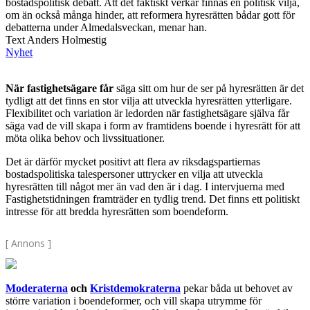
bostadspolitisk debatt. Att det faktiskt verkar finnas en politisk vilja,
om än också många hinder, att reformera hyresrätten bådar gott för
debatterna under Almedalsveckan, menar han.
Text Anders Holmestig
Nyhet
När fastighetsägare får
säga sitt om hur de ser på hyresrätten är det
tydligt att det finns en stor vilja att utveckla hyresrätten ytterligare.
Flexibilitet och variation är ledorden när fastighetsägare själva får
säga vad de vill skapa i form av framtidens boende i hyresrätt för att
möta olika behov och livssituationer.
Det är därför mycket positivt att flera av riksdagspartiernas
bostadspolitiska talespersoner uttrycker en vilja att utveckla
hyresrätten till något mer än vad den är i dag. I intervjuerna med
Fastighetstidningen framträder en tydlig trend. Det finns ett politiskt
intresse för att bredda hyresrätten som boendeform.
[ Annons ]
Moderaterna
och
Kristdemokraterna
pekar båda ut behovet av
större variation i boendeformer, och vill skapa utrymme för