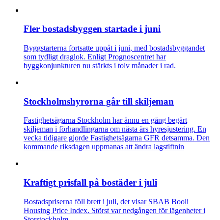
Fler bostadsbyggen startade i juni
Byggstarterna fortsatte uppåt i juni, med bostadsbyggandet
som tydligt draglok. Enligt Prognoscentret har
byggkonjunkturen nu stärkts i tolv månader i rad.
Stockholmshyrorna går till skiljeman
Fastighetsägarna Stockholm har ännu en gång begärt
skiljeman i förhandlingarna om nästa års hyresjustering. En
vecka tidigare gjorde Fastighetsägarna GFR detsamma. Den
kommande riksdagen uppmanas att ändra lagstiftnin
Kraftigt prisfall på bostäder i juli
Bostadspriserna föll brett i juli, det visar SBAB Booli
Housing Price Index. Störst var nedgången för lägenheter i
Storstockholm.