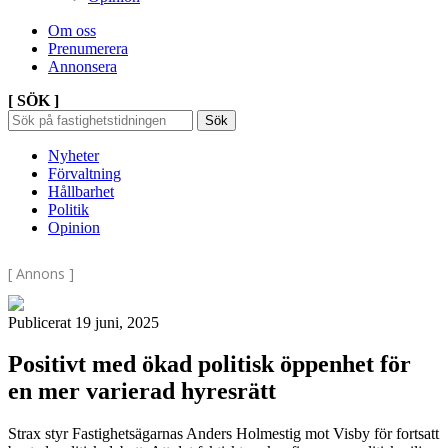
Om oss
Prenumerera
Annonsera
[ SÖK ]
Sök
Sök
Sök
efter:
Nyheter
Förvaltning
Hållbarhet
Politik
Opinion
[ Annons ]
Publicerat 19 juni, 2025
Positivt med ökad politisk öppenhet för
en mer varierad hyresrätt
Strax styr Fastighetsägarnas Anders Holmestig mot Visby för fortsatt