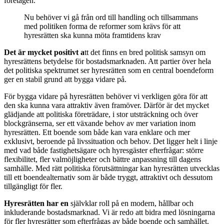
företagen.
Nu behöver vi gå från ord till handling och tillsammans
med politiken forma de reformer som krävs för att
hyresrätten ska kunna möta framtidens krav
Det är mycket positivt a
tt det finns en bred politisk samsyn om
hyresrättens betydelse för bostadsmarknaden. Att partier över hela
det politiska spektrumet ser hyresrätten som en central boendeform
ger en stabil grund att bygga vidare på.
För bygga vidare på hyresrätten behöver vi verkligen göra för att
den ska kunna vara attraktiv även framöver. Därför är det mycket
glädjande att politiska företrädare, i stor utsträckning och över
blockgränserna, ser ett växande behov av mer variation inom
hyresrätten. Ett boende som både kan vara enklare och mer
exklusivt, beroende på livssituation och behov. Det ligger helt i linje
med vad både fastighetsägare och hyresgäster efterfrågar: större
flexibilitet, fler valmöjligheter och bättre anpassning till dagens
samhälle. Med rätt politiska förutsättningar kan hyresrätten utvecklas
till ett boendealternativ som är både tryggt, attraktivt och dessutom
tillgängligt för fler.
Hyresrätten har en
självklar roll på en modern, hållbar och
inkluderande bostadsmarknad. Vi är redo att bidra med lösningarna
för fler hyresrätter som efterfrågas av både boende och samhället.