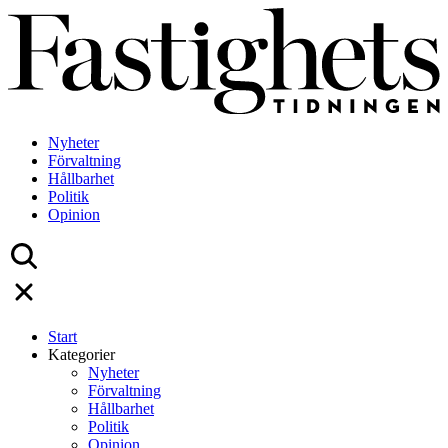
Skip
to
content
Nyheter
Förvaltning
Hållbarhet
Politik
Opinion
Start
Kategorier
Nyheter
Förvaltning
Hållbarhet
Politik
Opinion