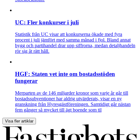
UC: Fler konkurser i juli
Statistik från UC visar att konkurserna ökade med fyra
procent i juli jämfört med samma månad i fjol. Bland annat
bygg och partihandel drar upp siffrorna, medan detaljhandeln
rör sig åt rätt håll.
HGF: Staten vet inte om bostadsstöden
fungerar
Merparten av de 146 miljarder kronor som varje år går till
bostadssubventioner har aldrig utvärderats, visar en ny
granskning från Hyresgästföreningen. Samtidigt går nästan
fem gånger så mycket till ägt boende som til
Visa fler artiklar