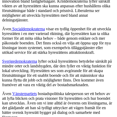
innovation bland fastighetsägare. Kristdemokraterna lyfter särskilt
vikten av att hyresrätten ska kunna anpassas efter hushållens olika
förutsättningar både i standard och prisnivå. Liberalerna ser
möjligheter att utveckla hyresrätten med bland annat
delningstjänster.
Även
Socialdemokraterna
visar en tydlig öppenhet för att utveckla
hyresrätten i en mer varierad riktning, där hyresrätten kan ta olika
former för att möta olika behov – både genom enklare och mer
påkostade boenden. Det finns också en vilja att öppna upp för nya
lösningar inom systemet, som exempelvis tilläggstjänster eller
utökad service för att stärka hyresrättens attraktionskraft.
Sverigedemokraterna
lyfter också hyresrättens betydelse särskilt på
mindre orter och landsbygden, där den fyller en viktig funktion för
lokal utveckling. Hyresrätten ses som avgörande för att skapa
förutsättningar för ett snabbt boende och för att människor ska
kunna flytta dit jobb och möjligheter finns. Den kommer även
framöver att vara en viktig del av bostadsmarknaden.
Även
Vänsterpartiets
bostadspolitiska talesperson ser ett behov av
att lyfta blicken och prata visioner för hyresrätten och hur boendet
kan utvecklas. Även om vi inte alltid är överens om lösningarna, är
det glädjande att han så tydligt uttrycker att vägen framåt för en
bättre svensk hyresrätt bygger på dialog och samarbete med