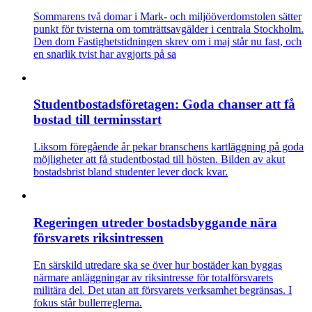
Sommarens två domar i Mark- och miljööverdomstolen sätter
punkt för tvisterna om tomträttsavgälder i centrala Stockholm.
Den dom Fastighetstidningen skrev om i maj står nu fast, och
en snarlik tvist har avgjorts på sa
Studentbostadsföretagen: Goda chanser att få
bostad till terminsstart
Liksom föregående år pekar branschens kartläggning på goda
möjligheter att få studentbostad till hösten. Bilden av akut
bostadsbrist bland studenter lever dock kvar.
Regeringen utreder bostadsbyggande nära
försvarets riksintressen
En särskild utredare ska se över hur bostäder kan byggas
närmare anläggningar av riksintresse för totalförsvarets
militära del. Det utan att försvarets verksamhet begränsas. I
fokus står bullerreglerna.