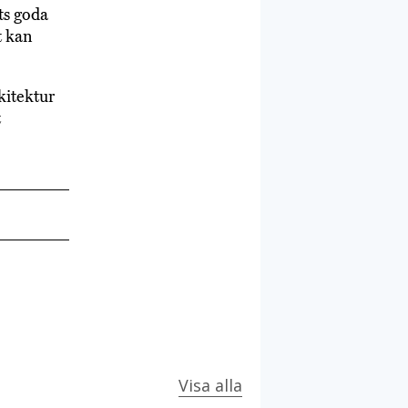
ts goda
t kan
kitektur
t
Visa alla