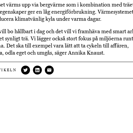
set värms upp via bergvärme som i kombination med träe
segenskaper ger en låg energiförbrukning. Värmesysteme
ucera klimatvänlig kyla under varma dagar.
ill bo hållbart i dag och det vill vi framhäva med smart ar
t synligt trä. Vi lägger också stort fokus på miljöerna run
. Det ska till exempel vara lätt att ta cykeln till affären,
ra, odla eget och umgås, säger Annika Knaust.
TIKELN