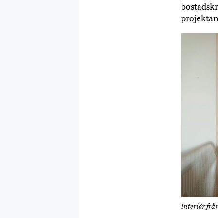
bostadskr
projektan
Interiör fr