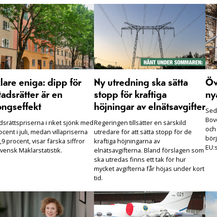
are eniga: dipp för
Ny utredning ska sätta
Öv
adsrätter är en
stopp för kraftiga
ny
ongseffekt
höjningar av elnätsavgifter
Seda
Bove
dsrättspriserna i riket sjönk med
Regeringen tillsätter en särskild
och
ocent i juli, medan villapriserna
utredare för att sätta stopp för de
börj
,9 procent, visar färska siffror
kraftiga höjningarna av
EU:s
vensk Mäklarstatistik.
elnätsavgifterna. Bland förslagen som
ska utredas finns ett tak för hur
mycket avgifterna får höjas under kort
tid.