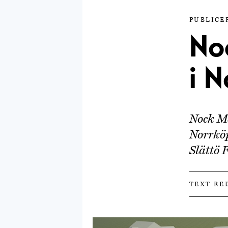
PUBLICER
No
i 
Nock Ma
Norrköp
Slättö 
TEXT RE