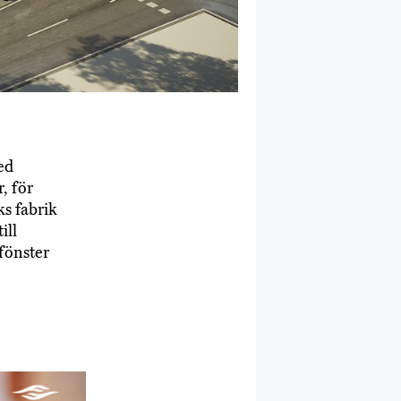
ed
, för
s fabrik
ill
fönster