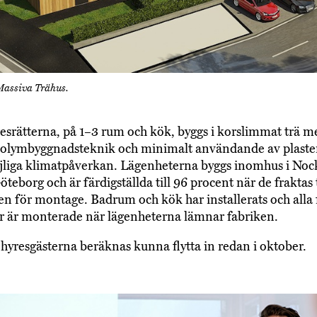
Massiva Trähus.
esrätterna, på 1–3 rum och kök, byggs i korslimmat trä m
olymbyggnadsteknik och minimalt användande av plaster
jliga klimatpåverkan. Lägenheterna byggs inomhus i Nock
teborg och är färdigställda till 96 procent när de fraktas t
en för montage. Badrum och kök har installerats och alla 
r är monterade när lägenheterna lämnar fabriken.
 hyresgästerna beräknas kunna flytta in redan i oktober.