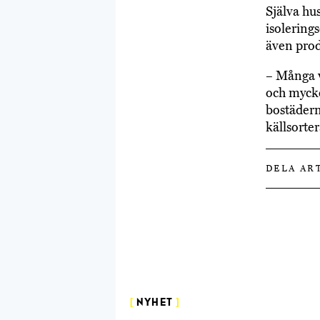
Själva hu
isolering
även prod
– Många v
och mycke
bostäderna
källsorte
DELA AR
[
NYHET
]