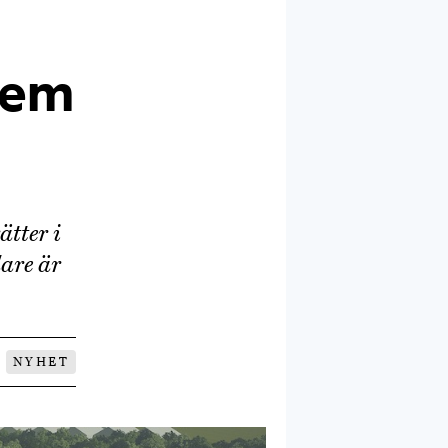
hem
tter i
are är
NYHET