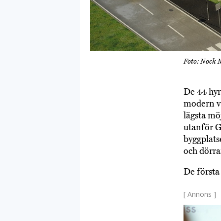
Foto: Nock 
De 44 hyr
modern v
lägsta mö
utanför Gö
byggplats
och dörra
De första
[ Annons ]