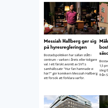
Messiah Hallberg ger sig
Mäkl
på hyresregleringen
bost
säs
Bostadspolitiken har sällan stått i
centrum – varken i årets eller tidigare
Bosta
val. I ett färskt avsnitt av SVT:s
1,5 pr
samhällssatir "Hur fan hamnade vi
steg 0
här?" gör komikern Messiah Hallberg
från S
ett försök att förklara varför.