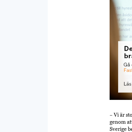
– Vi är st
genom att
Sverige b