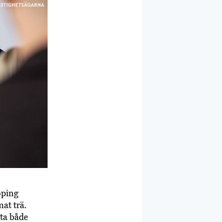
köping
mat trä.
öta både