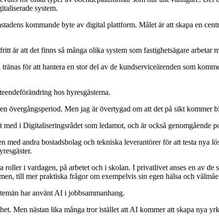
gitaliserade system.
ens kommande byte av digital plattform. Målet är att skapa en central
mfritt är att det finns så många olika system som fastighetsägare arbeta
tränas för att hantera en stor del av de kundserviceärenden som kommer 
teendeförändring hos hyresgästerna.
en övergångsperiod. Men jag är övertygad om att det på sikt kommer bli 
t med i Digitaliseringsrådet som ledamot, och är också genomgående posit
n med andra bostadsbolag och tekniska leverantörer för att testa nya lösn
yresgäster.
 roller i vardagen, på arbetet och i skolan. I privatlivet anses en av de 
enomen, till mer praktiska frågor om exempelvis sin egen hälsa och välmå
nstemän har använt AI i jobbsammanhang.
shet. Men nästan lika många tror istället att AI kommer att skapa nya yrk