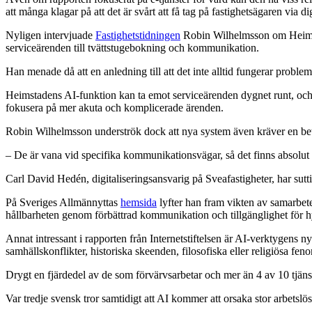
att många klagar på att det är svårt att få tag på fastighetsägaren via di
Nyligen intervjuade
Fastighetstidningen
Robin Wilhelmsson om Heimstad
serviceärenden till tvättstugebokning och kommunikation.
Han menade då att en anledning till att det inte alltid fungerar proble
Heimstadens AI-funktion kan ta emot serviceärenden dygnet runt, och 
fokusera på mer akuta och komplicerade ärenden.
Robin Wilhelmsson underströk dock att nya system även kräver en be
– De är vana vid specifika kommunikationsvägar, så det finns absolut 
Carl David Hedén, digitaliseringsansvarig på Sveafastigheter, har sutti
På Sveriges Allmännyttas
hemsida
lyfter han fram vikten av samarbete
hållbarheten genom förbättrad kommunikation och tillgänglighet för h
Annat intressant i rapporten från Internetstiftelsen är AI-verktygens nya
samhällskonflikter, historiska skeenden, filosofiska eller religiösa f
Drygt en fjärdedel av de som förvärvsarbetar och mer än 4 av 10 tjä
Var tredje svensk tror samtidigt att AI kommer att orsaka stor arbetslö