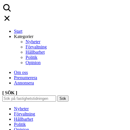
Start
Kategorier
Nyheter
Förvaltning
Hållbarhet
Politik
Opinion
Om oss
Prenumerera
Annonsera
[ SÖK ]
Sök
Sök
Sök
efter:
Nyheter
Förvaltning
Hållbarhet
Politik
Opinion