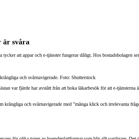
r är svåra
na tycker att appar och e-tjänster fungerar dåligt. Hos bostadsbolagen se
 krångliga och svårnavigerade. Foto: Shutterstock
 var fjärde har avstått från att boka läkarbesök för att e-tjänsterna är
som krångliga och svårnavigerade med ”många klick och irrelevanta fråg
evans för olika typer av boendeplattformar som blir allt vanligare. Det