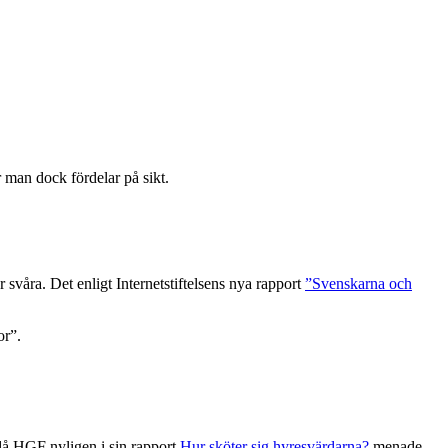
r man dock fördelar på sikt.
 svåra. Det enligt Internetstiftelsens nya rapport
”Svenskarna och
or”.
 då HGF nyligen i sin rapport
Hur sköter sig hyresvärdarna?
menade