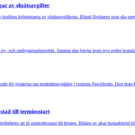
gar av elnätsavgifter
 de kraftiga höjningarna av elnätsavgifterna. Bland förslagen som ska utre
a ny- och ombyggnadsprojekt. Samma dag börjar även nya regler kopplade
t för tvisterna om tomträttsavgälder i centrala Stockholm. Den dom Fast
tad till terminsstart
igheter att få studentbostad till hösten. Bilden av akut bostadsbrist bl