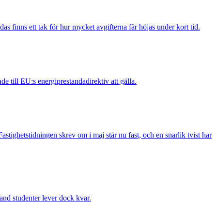
das finns ett tak för hur mycket avgifterna får höjas under kort tid.
 till EU:s energiprestandadirektiv att gälla.
ighetstidningen skrev om i maj står nu fast, och en snarlik tvist har
and studenter lever dock kvar.