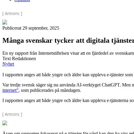
[ Annons ]
Publicerat 29 september, 2025
Många svenskar tycker att digitala tjänste
En ny rapport från Internetstiftelsen visar att en fjärdedel av svenskar
Text Redaktionen
Nyhet
I rapporten anges att både yngre och äldre kan uppleva e-tjänster som
Var tredje svensk säger sig nu använda AI-verktyget ChatGPT. Men nästan
internet”
, som publicerades på måndagen.
I rapporten anges att både yngre och äldre kan uppleva e-tjänsterna 
[ Annons ]
Även om rapporten fokuserat på e-tjänster för vård kan den ha viss rel