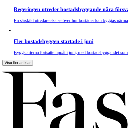
Regeringen utreder bostadsbyggande nära försvar
En särskild utredare ska se över hur bostäder kan byggas närmare 
Fler bostadsbyggen startade i juni
Byggstarterna fortsatte uppåt i juni, med bostadsbyggandet som 
Visa fler artiklar