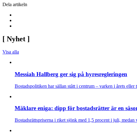
Dela artikeln
[
Nyhet
]
Visa alla
Messiah Hallberg ger sig på hyresregleringen
Bostadspolitiken har sällan stått i centrum – varken i årets elle
Mäklare eniga: dipp för bostadsrätter är en säso
Bostadsrättspriserna i riket sjönk med 1,5 procent i juli, medan v