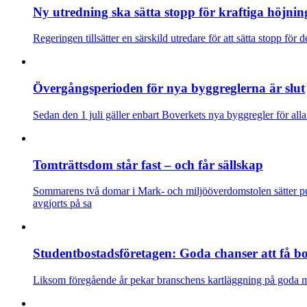
Ny utredning ska sätta stopp för kraftiga höjnin
Regeringen tillsätter en särskild utredare för att sätta stopp för
Övergångsperioden för nya byggreglerna är slut
Sedan den 1 juli gäller enbart Boverkets nya byggregler för all
Tomträttsdom står fast – och får sällskap
Sommarens två domar i Mark- och miljööverdomstolen sätter punk
avgjorts på sa
Studentbostadsföretagen: Goda chanser att få bos
Liksom föregående år pekar branschens kartläggning på goda möjl