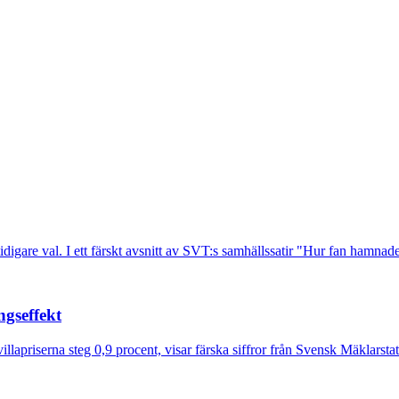
r tidigare val. I ett färskt avsnitt av SVT:s samhällssatir "Hur fan hamna
ngseffekt
illapriserna steg 0,9 procent, visar färska siffror från Svensk Mäklarstati