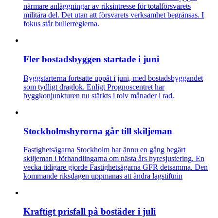
närmare anläggningar av riksintresse för totalförsvarets
militära del. Det utan att försvarets verksamhet begränsas. I
fokus står bullerreglerna.
Fler bostadsbyggen startade i juni
Byggstarterna fortsatte uppåt i juni, med bostadsbyggandet
som tydligt draglok. Enligt Prognoscentret har
byggkonjunkturen nu stärkts i tolv månader i rad.
Stockholmshyrorna går till skiljeman
Fastighetsägarna Stockholm har ännu en gång begärt
skiljeman i förhandlingarna om nästa års hyresjustering. En
vecka tidigare gjorde Fastighetsägarna GFR detsamma. Den
kommande riksdagen uppmanas att ändra lagstiftnin
Kraftigt prisfall på bostäder i juli