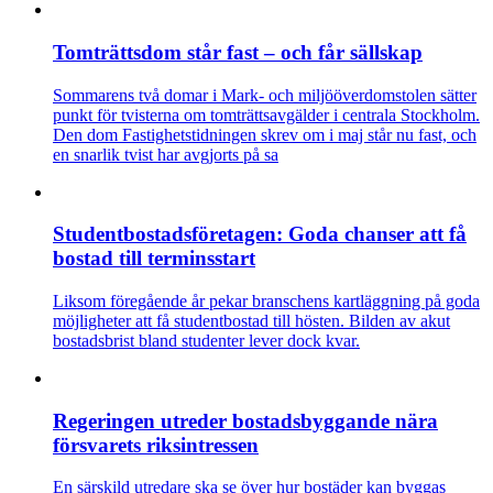
Tomträttsdom står fast – och får sällskap
Sommarens två domar i Mark- och miljööverdomstolen sätter
punkt för tvisterna om tomträttsavgälder i centrala Stockholm.
Den dom Fastighetstidningen skrev om i maj står nu fast, och
en snarlik tvist har avgjorts på sa
Studentbostadsföretagen: Goda chanser att få
bostad till terminsstart
Liksom föregående år pekar branschens kartläggning på goda
möjligheter att få studentbostad till hösten. Bilden av akut
bostadsbrist bland studenter lever dock kvar.
Regeringen utreder bostadsbyggande nära
försvarets riksintressen
En särskild utredare ska se över hur bostäder kan byggas