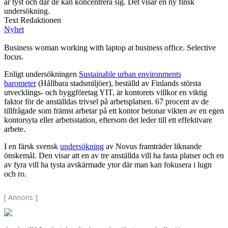
är tyst och där de kan koncentrera sig. Det visar en ny finsk
undersökning.
Text Redaktionen
Nyhet
Business woman working with laptop at business office. Selective
focus.
Enligt undersökningen
Sustainable urban environments
barometer
(Hållbara stadsmiljöer), beställd av Finlands största
utvecklings- och byggföretag YIT, är kontorets villkor en viktig
faktor för de anställdas trivsel på arbetsplatsen. 67 procent av de
tillfrågade som främst arbetar på ett kontor betonar vikten av en egen
kontorsyta eller arbetsstation, eftersom det leder till ett effektivare
arbete.
I en färsk svensk
undersökning
av Novus framträder liknande
önskemål. Den visar att en av tre anställda vill ha fasta platser och en
av fyra vill ha tysta avskärmade ytor där man kan fokusera i lugn
och ro.
[ Annons ]