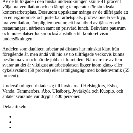
Av de tillfrågade i den finska undersökningen skulle 41 procent
välja bra ventilation och en lämplig temperatur för sin ideala
kontorsarbetsplats. Dessutom uppskattar många av de tillfrågade att
ha en ergonomisk och justerbar arbetsplats, professionella verktyg,
bra ventilation, lämplig temperatur, ett bra utbud av tjänster och
restauranger i närheten samt en prisvärd lunch. Bekväma pausrum
och mötesplatser lockar också anställda till kontoret visar
undersökningen.
Andelen som dagligen arbetar på distans har minskat klart från
föregående år, men ändå vill nio av tio tillfrågade veckovis kunna
bestämma var och när de jobbar i framtiden. Närmare tre av fem
svarar att det är viktigast att arbetsplatsen ligger inom gång- eller
cykelavstånd (58 procent) eller lättillgängligt med kollektivtrafik (55
procent).
Undersökningen riktade sig till invånarna i Helsingfors, Esbo,
Vanda, Tammerfors, Åbo, Uleåborg, Jyväskylä och Kuopio, och
antalet svarande var drygt 1 400 personer.
Dela artikeln