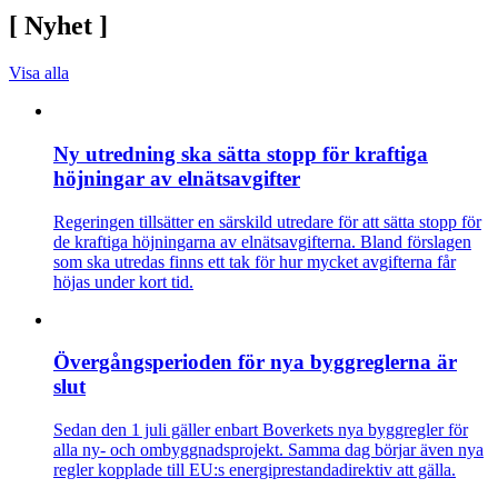
[
Nyhet
]
Visa alla
Ny utredning ska sätta stopp för kraftiga
höjningar av elnätsavgifter
Regeringen tillsätter en särskild utredare för att sätta stopp för
de kraftiga höjningarna av elnätsavgifterna. Bland förslagen
som ska utredas finns ett tak för hur mycket avgifterna får
höjas under kort tid.
Övergångsperioden för nya byggreglerna är
slut
Sedan den 1 juli gäller enbart Boverkets nya byggregler för
alla ny- och ombyggnadsprojekt. Samma dag börjar även nya
regler kopplade till EU:s energiprestandadirektiv att gälla.