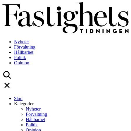
Skip
to
content
Nyheter
Förvaltning
Hållbarhet
Politik
Opinion
Start
Kategorier
Nyheter
Förvaltning
Hållbarhet
Politik
Opinion