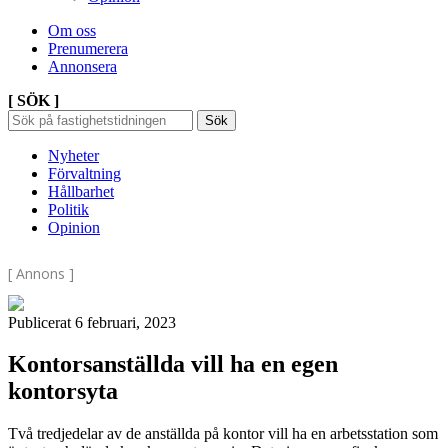
Om oss
Prenumerera
Annonsera
[ SÖK ]
Sök
Sök
Sök
efter:
Nyheter
Förvaltning
Hållbarhet
Politik
Opinion
[ Annons ]
Publicerat 6 februari, 2023
Kontorsanställda vill ha en egen
kontorsyta
Två tredjedelar av de anställda på kontor vill ha en arbetsstation som