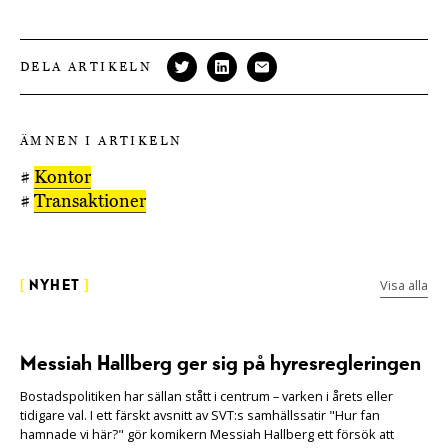
DELA ARTIKELN
ÄMNEN I ARTIKELN
#
Kontor
#
Transaktioner
Visa alla
[
NYHET
]
Messiah Hallberg ger sig på hyresregleringen
Bostadspolitiken har sällan stått i centrum – varken i årets eller
tidigare val. I ett färskt avsnitt av SVT:s samhällssatir "Hur fan
hamnade vi här?" gör komikern Messiah Hallberg ett försök att