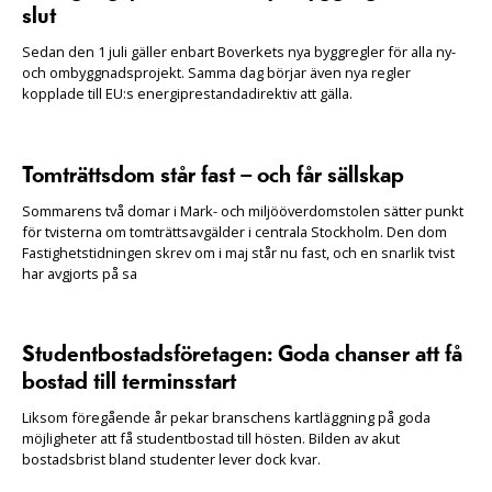
slut
Sedan den 1 juli gäller enbart Boverkets nya byggregler för alla ny-
och ombyggnadsprojekt. Samma dag börjar även nya regler
kopplade till EU:s energiprestandadirektiv att gälla.
Tomträttsdom står fast – och får sällskap
Sommarens två domar i Mark- och miljööverdomstolen sätter punkt
för tvisterna om tomträttsavgälder i centrala Stockholm. Den dom
Fastighetstidningen skrev om i maj står nu fast, och en snarlik tvist
har avgjorts på sa
Studentbostadsföretagen: Goda chanser att få
bostad till terminsstart
Liksom föregående år pekar branschens kartläggning på goda
möjligheter att få studentbostad till hösten. Bilden av akut
bostadsbrist bland studenter lever dock kvar.