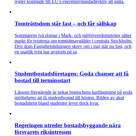
regler kopplade till EU:s energiprestandadirektiv att gälla.
Tomträttsdom står fast – och får sällskap
Sommarens två domar i Mark- och miljööverdomstolen sätter
punkt för tvisterna om tomträttsavgälder i centrala Stockholm.
Den dom Fastighetstidningen skrev om i maj står nu fast, och
en snarlik tvist har avgjorts på sa
Studentbostadsföretagen: Goda chanser att få
bostad till terminsstart
Liksom föregående år pekar branschens kartläggning på goda
möjligheter att få studentbostad till hösten. Bilden av akut
bostadsbrist bland studenter lever dock kvar.
Regeringen utreder bostadsbyggande nära
försvarets riksintressen