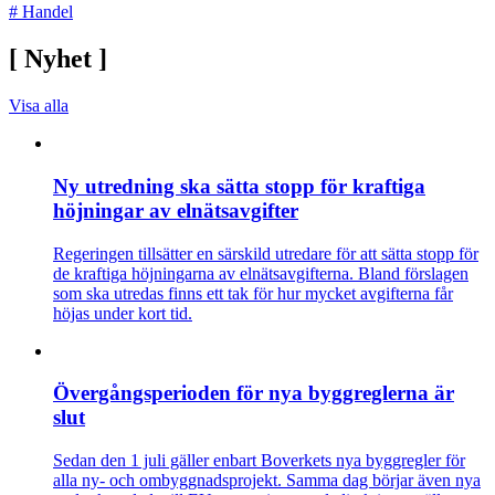
#
Handel
[
Nyhet
]
Visa alla
Ny utredning ska sätta stopp för kraftiga
höjningar av elnätsavgifter
Regeringen tillsätter en särskild utredare för att sätta stopp för
de kraftiga höjningarna av elnätsavgifterna. Bland förslagen
som ska utredas finns ett tak för hur mycket avgifterna får
höjas under kort tid.
Övergångsperioden för nya byggreglerna är
slut
Sedan den 1 juli gäller enbart Boverkets nya byggregler för
alla ny- och ombyggnadsprojekt. Samma dag börjar även nya