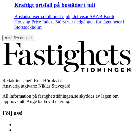
Kraftigt prisfall på bostäder i juli
Bostadspriserna föll brett i juli, det visar SBAB Booli
Housing Price Index. Störst var nedgången för lägenheter i
Storstockholm.
Visa fler artiklar
Redaktionschef: Erik Hörnkvist.
Ansvarig utgivare: Niklas Stavegård.
All information på fastighetstidningen.se skyddas av lagen om
upphovsrätt. Ange källa vid citering.
Följ oss!