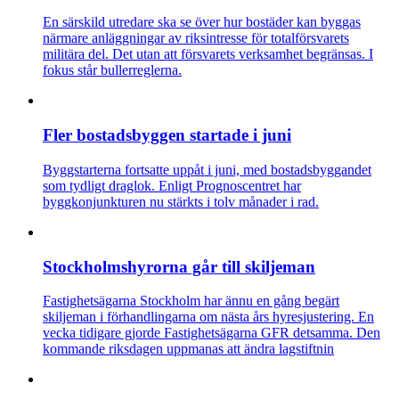
En särskild utredare ska se över hur bostäder kan byggas
närmare anläggningar av riksintresse för totalförsvarets
militära del. Det utan att försvarets verksamhet begränsas. I
fokus står bullerreglerna.
Fler bostadsbyggen startade i juni
Byggstarterna fortsatte uppåt i juni, med bostadsbyggandet
som tydligt draglok. Enligt Prognoscentret har
byggkonjunkturen nu stärkts i tolv månader i rad.
Stockholmshyrorna går till skiljeman
Fastighetsägarna Stockholm har ännu en gång begärt
skiljeman i förhandlingarna om nästa års hyresjustering. En
vecka tidigare gjorde Fastighetsägarna GFR detsamma. Den
kommande riksdagen uppmanas att ändra lagstiftnin