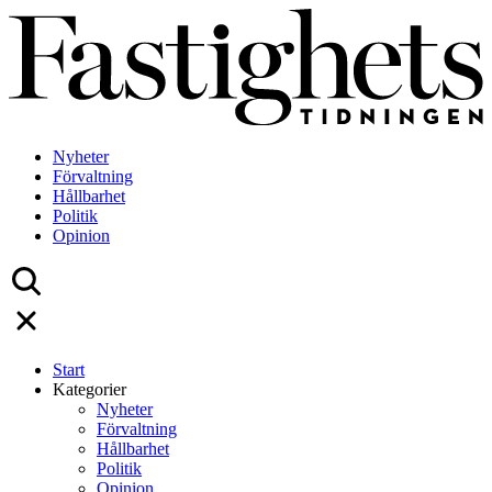
Skip
to
content
Nyheter
Förvaltning
Hållbarhet
Politik
Opinion
Start
Kategorier
Nyheter
Förvaltning
Hållbarhet
Politik
Opinion