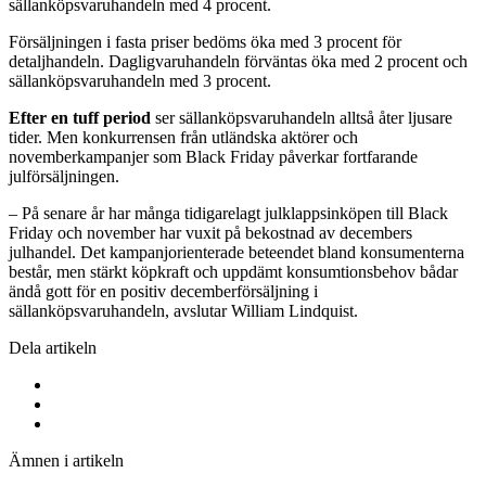
sällanköpsvaruhandeln med 4 procent.
Försäljningen i fasta priser bedöms öka med 3 procent för
detaljhandeln. Dagligvaruhandeln förväntas öka med 2 procent och
sällanköpsvaruhandeln med 3 procent.
Efter en tuff period
ser sällanköpsvaruhandeln alltså åter ljusare
tider. Men konkurrensen från utländska aktörer och
novemberkampanjer som Black Friday påverkar fortfarande
julförsäljningen.
– På senare år har många tidigarelagt julklappsinköpen till Black
Friday och november har vuxit på bekostnad av decembers
julhandel. Det kampanjorienterade beteendet bland konsumenterna
består, men stärkt köpkraft och uppdämt konsumtionsbehov bådar
ändå gott för en positiv decemberförsäljning i
sällanköpsvaruhandeln, avslutar William Lindquist.
Dela artikeln
Ämnen i artikeln