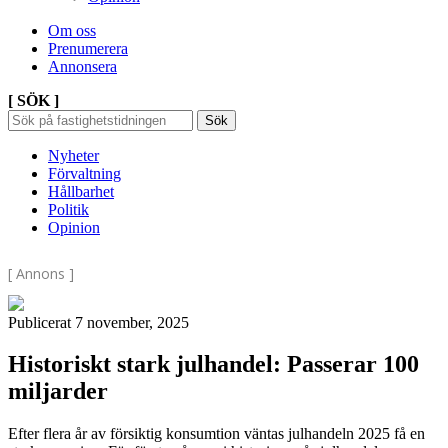
Om oss
Prenumerera
Annonsera
[ SÖK ]
Sök
Sök
Sök
efter:
Nyheter
Förvaltning
Hållbarhet
Politik
Opinion
[ Annons ]
Publicerat 7 november, 2025
Historiskt stark julhandel: Passerar 100
miljarder
Efter flera år av försiktig konsumtion väntas julhandeln 2025 få en