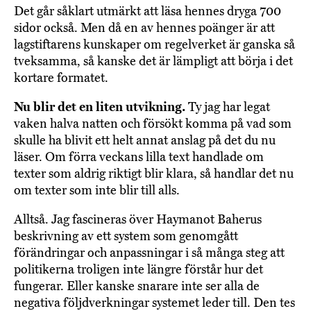
Det går såklart utmärkt att läsa hennes dryga 700
sidor också. Men då en av hennes poänger är att
lagstiftarens kunskaper om regelverket är ganska så
tveksamma, så kanske det är lämpligt att börja i det
kortare formatet.
Nu blir det en liten utvikning.
Ty jag har legat
vaken halva natten och försökt komma på vad som
skulle ha blivit ett helt annat anslag på det du nu
läser. Om förra veckans lilla text handlade om
texter som aldrig riktigt blir klara, så handlar det nu
om texter som inte blir till alls.
Alltså. Jag fascineras över Haymanot Baherus
beskrivning av ett system som genomgått
förändringar och anpassningar i så många steg att
politikerna troligen inte längre förstår hur det
fungerar. Eller kanske snarare inte ser alla de
negativa följdverkningar systemet leder till. Den tes