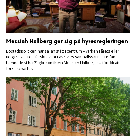
Messiah Hallberg ger sig på hyresregleringen
Bostadspolitiken har sällan stått i centrum – varken i årets eller
tidigare val. I ett färskt avsnitt av SVT:s samhällssatir "Hur fan
hamnade vi här?" gör komikern Messiah Hallberg ett försök att
förklara varför.