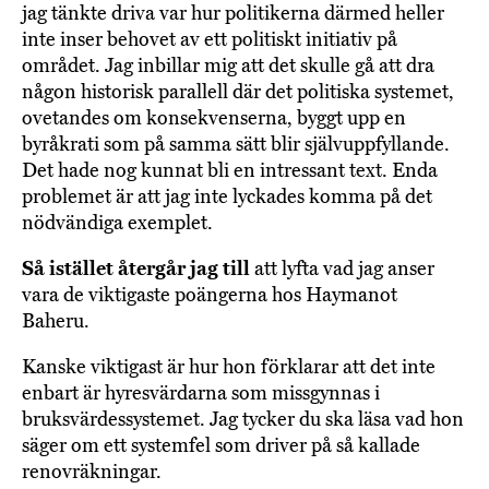
jag tänkte driva var hur politikerna därmed heller
inte inser behovet av ett politiskt initiativ på
området. Jag inbillar mig att det skulle gå att dra
någon historisk parallell där det politiska systemet,
ovetandes om konsekvenserna, byggt upp en
byråkrati som på samma sätt blir självuppfyllande.
Det hade nog kunnat bli en intressant text. Enda
problemet är att jag inte lyckades komma på det
nödvändiga exemplet.
Så istället återgår jag till
att lyfta vad jag anser
vara de viktigaste poängerna hos Haymanot
Baheru.
Kanske viktigast är hur hon förklarar att det inte
enbart är hyresvärdarna som missgynnas i
bruksvärdessystemet. Jag tycker du ska läsa vad hon
säger om ett systemfel som driver på så kallade
renovräkningar.