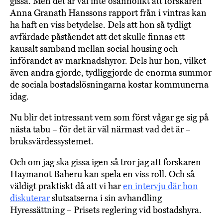
gissa. Men det är väl inte osannolikt att forskaren
Anna Granath Hanssons rapport från i vintras kan
ha haft en viss betydelse. Dels att hon så tydligt
avfärdade påståendet att det skulle finnas ett
kausalt samband mellan social housing och
införandet av marknadshyror. Dels hur hon, vilket
även andra gjorde, tydliggjorde de enorma summor
de sociala bostadslösningarna kostar kommunerna
idag.
Nu blir det intressant vem som först vågar ge sig på
nästa tabu – för det är väl närmast vad det är –
bruksvärdessystemet.
Och om jag ska gissa igen så tror jag att forskaren
Haymanot Baheru kan spela en viss roll. Och så
väldigt praktiskt då att vi har
en intervju där hon
diskuterar
slutsatserna i sin avhandling
Hyressättning – Prisets reglering vid bostadshyra.