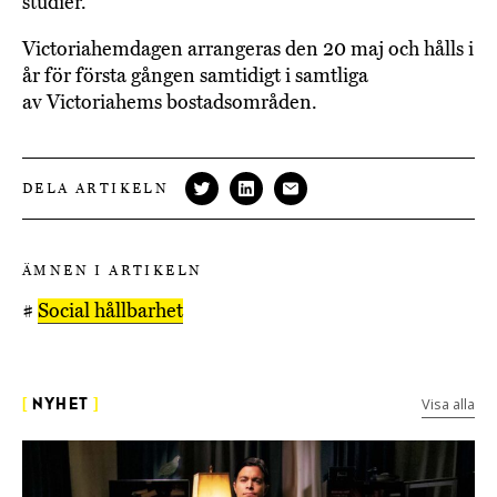
studier.
Victoriahemdagen arrangeras den 20 maj och hålls i
år för första gången samtidigt i samtliga
av Victoriahems bostadsområden.
DELA ARTIKELN
ÄMNEN I ARTIKELN
#
Social hållbarhet
Visa alla
[
NYHET
]