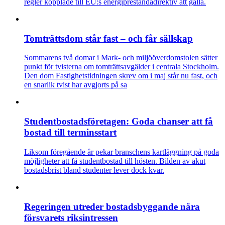
regler kopplade till EU:s energiprestandadirektiv att gälla.
Tomträttsdom står fast – och får sällskap
Sommarens två domar i Mark- och miljööverdomstolen sätter
punkt för tvisterna om tomträttsavgälder i centrala Stockholm.
Den dom Fastighetstidningen skrev om i maj står nu fast, och
en snarlik tvist har avgjorts på sa
Studentbostadsföretagen: Goda chanser att få
bostad till terminsstart
Liksom föregående år pekar branschens kartläggning på goda
möjligheter att få studentbostad till hösten. Bilden av akut
bostadsbrist bland studenter lever dock kvar.
Regeringen utreder bostadsbyggande nära
försvarets riksintressen