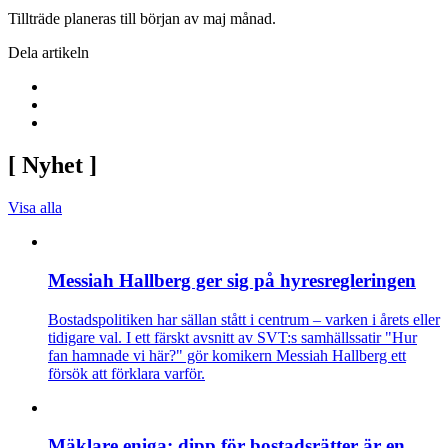
Tillträde planeras till början av maj månad.
Dela artikeln
[
Nyhet
]
Visa alla
Messiah Hallberg ger sig på hyresregleringen
Bostadspolitiken har sällan stått i centrum – varken i årets eller
tidigare val. I ett färskt avsnitt av SVT:s samhällssatir "Hur
fan hamnade vi här?" gör komikern Messiah Hallberg ett
försök att förklara varför.
Mäklare eniga: dipp för bostadsrätter är en