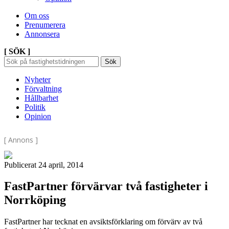
Om oss
Prenumerera
Annonsera
[ SÖK ]
Sök
Sök
Sök
efter:
Nyheter
Förvaltning
Hållbarhet
Politik
Opinion
[ Annons ]
Publicerat 24 april, 2014
FastPartner förvärvar två fastigheter i
Norrköping
FastPartner har tecknat en avsiktsförklaring om förvärv av två