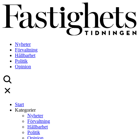
Skip
to
content
Nyheter
Förvaltning
Hållbarhet
Politik
Opinion
Start
Kategorier
Nyheter
Förvaltning
Hållbarhet
Politik
Opinion