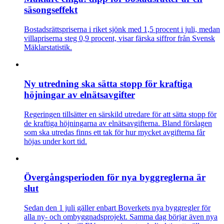
säsongseffekt
Bostadsrättspriserna i riket sjönk med 1,5 procent i juli, medan
villapriserna steg 0,9 procent, visar färska siffror från Svensk
Mäklarstatistik.
Ny utredning ska sätta stopp för kraftiga
höjningar av elnätsavgifter
Regeringen tillsätter en särskild utredare för att sätta stopp för
de kraftiga höjningarna av elnätsavgifterna. Bland förslagen
som ska utredas finns ett tak för hur mycket avgifterna får
höjas under kort tid.
Övergångsperioden för nya byggreglerna är
slut
Sedan den 1 juli gäller enbart Boverkets nya byggregler för
alla ny- och ombyggnadsprojekt. Samma dag börjar även nya