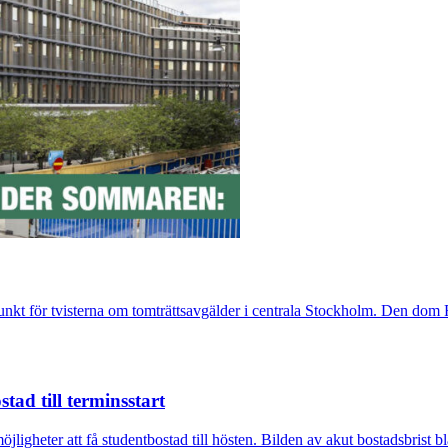
t för tvisterna om tomträttsavgälder i centrala Stockholm. Den dom Fast
tad till terminsstart
igheter att få studentbostad till hösten. Bilden av akut bostadsbrist bl