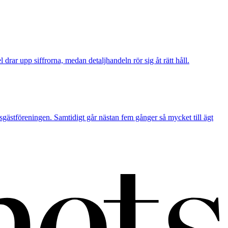
rar upp siffrorna, medan detaljhandeln rör sig åt rätt håll.
sgästföreningen. Samtidigt går nästan fem gånger så mycket till ägt