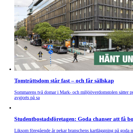
Tomträttsdom står fast – och får sällskap
Sommarens två domar i Mark- och miljööverdomstolen sätter punk
avgjorts på sa
Studentbostadsföretagen: Goda chanser att få bos
Liksom föregående år pekar branschens kartläggning på goda möjl