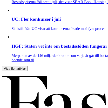
Bostadspriserna föll brett i juli, det visar SBAB Booli Housing
UC: Fler konkurser i juli
Statistik från UC visar att konkurserna ökade med fyra procent i
HGF: Staten vet inte om bostadsstöden fungerar
Merparten av de 146 miljarder kronor som varje år går till bost
boende som til
Visa fler artiklar