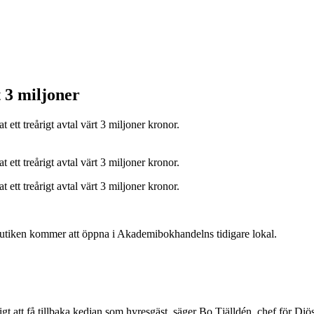
 3 miljoner
t ett treårigt avtal värt 3 miljoner kronor.
t ett treårigt avtal värt 3 miljoner kronor.
t ett treårigt avtal värt 3 miljoner kronor.
. Butiken kommer att öppna i Akademibokhandelns tidigare lokal.
roligt att få tillbaka kedjan som hyresgäst, säger Bo Tjälldén, chef för D