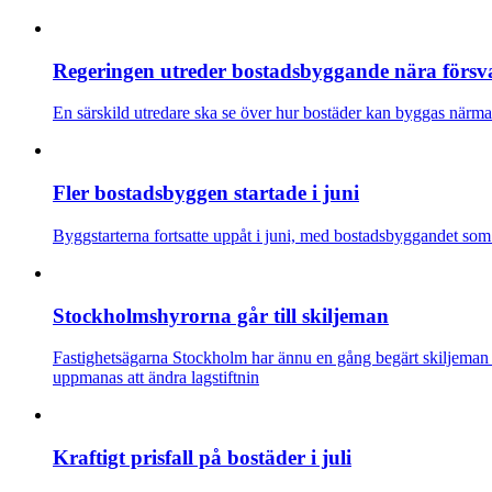
Regeringen utreder bostadsbyggande nära försvar
En särskild utredare ska se över hur bostäder kan byggas närmare 
Fler bostadsbyggen startade i juni
Byggstarterna fortsatte uppåt i juni, med bostadsbyggandet som 
Stockholmshyrorna går till skiljeman
Fastighetsägarna Stockholm har ännu en gång begärt skiljeman
uppmanas att ändra lagstiftnin
Kraftigt prisfall på bostäder i juli