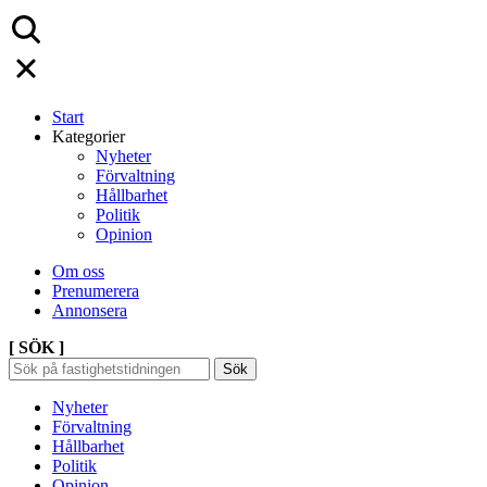
Start
Kategorier
Nyheter
Förvaltning
Hållbarhet
Politik
Opinion
Om oss
Prenumerera
Annonsera
[ SÖK ]
Sök
Sök
Sök
efter:
Nyheter
Förvaltning
Hållbarhet
Politik
Opinion