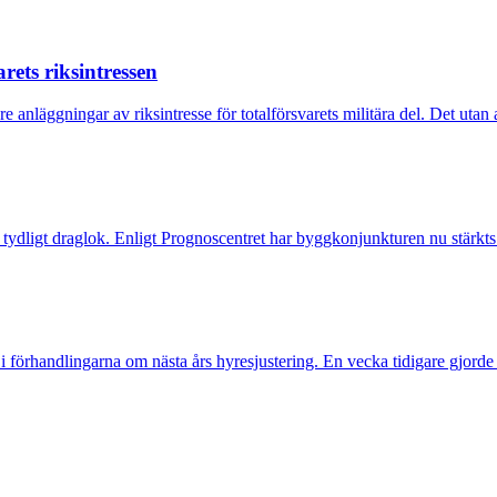
ets riksintressen
anläggningar av riksintresse för totalförsvarets militära del. Det utan a
tydligt draglok. Enligt Prognoscentret har byggkonjunkturen nu stärkts 
 i förhandlingarna om nästa års hyresjustering. En vecka tidigare gj