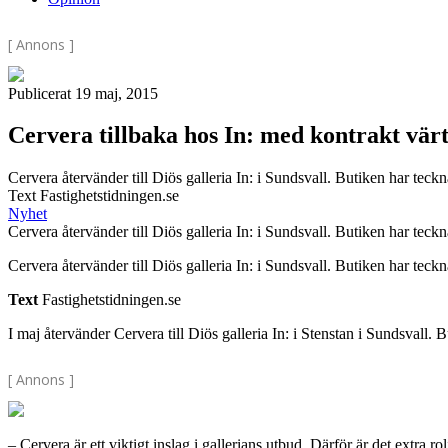
[ Annons ]
Publicerat 19 maj, 2015
Cervera tillbaka hos In: med kontrakt värt
Cervera återvänder till Diös galleria In: i Sundsvall. Butiken har teckna
Text Fastighetstidningen.se
Nyhet
Cervera återvänder till Diös galleria In: i Sundsvall. Butiken har teckna
Cervera återvänder till Diös galleria In: i Sundsvall. Butiken har teckna
Text
Fastighetstidningen.se
I maj återvänder Cervera till Diös galleria In: i Stenstan i Sundsvall
[ Annons ]
– Cervera är ett viktigt inslag i gallerians utbud. Därför är det extra 