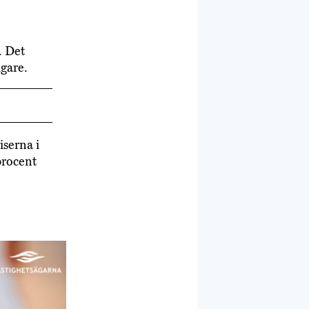
. Det
igare.
iserna i
procent