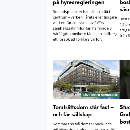
på hyresregleringen
bost
säs
Bostadspolitiken har sällan stått i
centrum – varken i årets eller tidigare
Bosta
val. I ett färskt avsnitt av SVT:s
1,5 pr
samhällssatir "Hur fan hamnade vi
steg 0
här?" gör komikern Messiah Hallberg
från S
ett försök att förklara varför.
Tomträttsdom står fast –
Stu
och får sällskap
Goda
bost
Sommarens två domar i Mark- och
miljööverdomstolen sätter punkt för