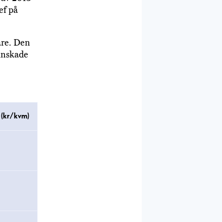
ef på
are. Den
minskade
 (kr/kvm)