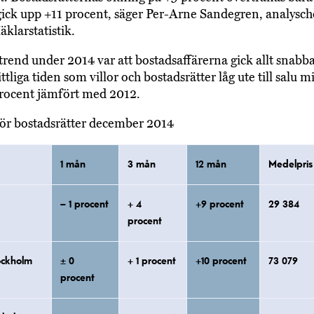
gick upp +11 procent, säger Per-Arne Sandegren, analysch
klarstatistik.
 trend under 2014 var att bostadsaffärerna gick allt snabb
tliga tiden som villor och bostadsrätter låg ute till salu 
rocent jämfört med 2012.
 för bostadsrätter december 2014
1 mån
3 mån
12 mån
Medelpris
– 1 procent
+ 4
+9 procent
29 384
procent
ockholm
± 0
+ 1 procent
+10 procent
73 079
procent