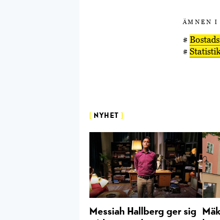
ÄMNEN I
#
Bostad
#
Statisti
[
NYHET
]
Messiah Hallberg ger sig
Mäkl