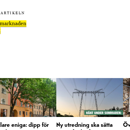
 ARTIKELN
smarknaden
k
are eniga: dipp för
Ny utredning ska sätta
Öv