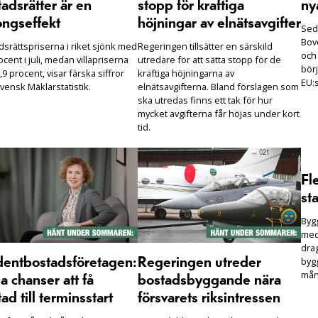
adsrätter är en
stopp för kraftiga
ny
ongseffekt
höjningar av elnätsavgifter
Seda
Bove
dsrättspriserna i riket sjönk med
Regeringen tillsätter en särskild
och
ocent i juli, medan villapriserna
utredare för att sätta stopp för de
börj
,9 procent, visar färska siffror
kraftiga höjningarna av
EU:s
vensk Mäklarstatistik.
elnätsavgifterna. Bland förslagen som
ska utredas finns ett tak för hur
mycket avgifterna får höjas under kort
tid.
Fl
sta
Bygg
med
drag
bygg
dentbostadsföretagen:
Regeringen utreder
mån
 chanser att få
bostadsbyggande nära
ad till terminsstart
försvarets riksintressen