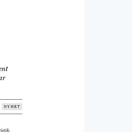
ent
ar
NYHET
istik.