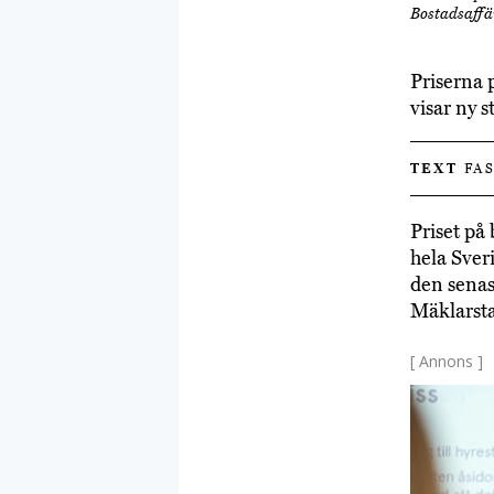
Bostadsaffä
Priserna 
visar ny 
TEXT
FAS
Priset på
hela Sver
den senas
Mäklarsta
[ Annons ]