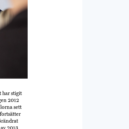
 har stigit
ngen 2012
lorna sett
fortsätter
örändrat
 av 2013