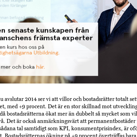
u avslutar 2014 ser vi att villor och bostadsrätter totalt sett
et, med +9 procent. Det är en stor skillnad mot utveckli
då bostadsrätterna ökat mer än dubbelt så mycket som vil
nivå. Det är också anmärkningsvärt att permanentbostäder 
ådana tal samtidigt som KPI, konsumentprisindex, är of
t. Bostadsrätternas ökning på +9 procent överträffas bara