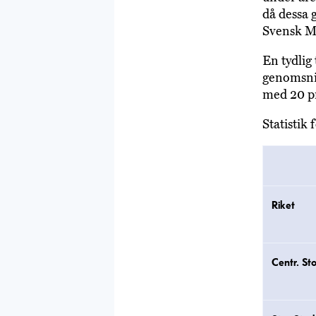
då dessa 
Svensk Mä
En tydlig
genomsnit
med 20 p
Statistik
Riket
Centr. St