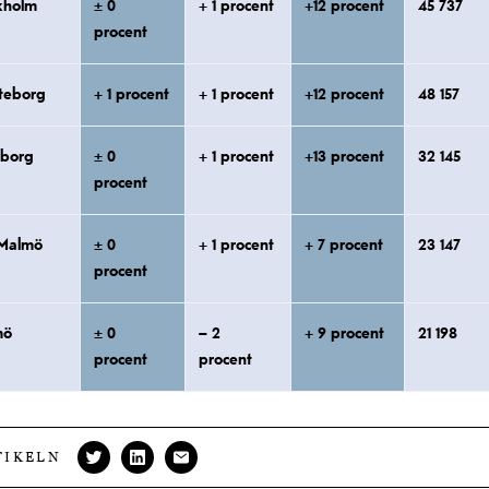
kholm
± 0
+ 1 procent
+12 procent
45 737
procent
teborg
+ 1 procent
+ 1 procent
+12 procent
48 157
eborg
± 0
+ 1 procent
+13 procent
32 145
procent
 Malmö
± 0
+ 1 procent
+ 7 procent
23 147
procent
mö
± 0
– 2
+ 9 procent
21 198
procent
procent
TIKELN