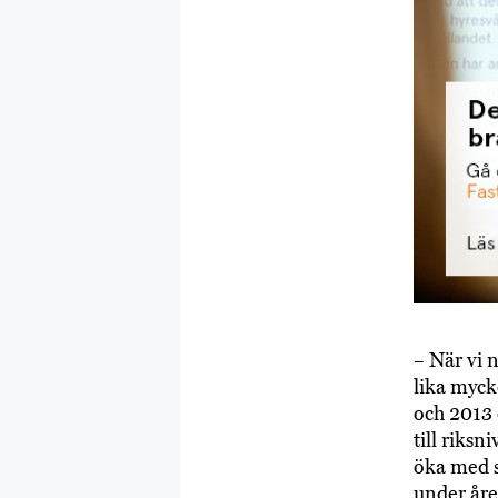
– När vi n
lika myck
och 2013 
till riks
öka med s
under åre