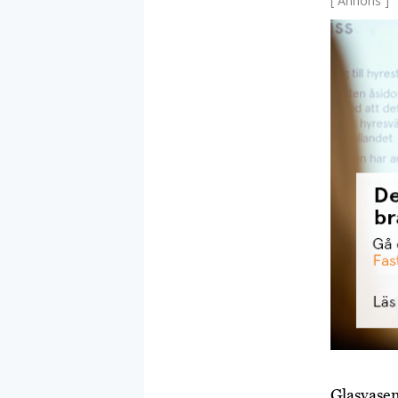
[ Annons ]
Glasvasen