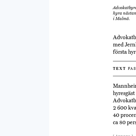
Advokatbyrå
hyra nästan 
i Malmö.
Advokatby
med Jernh
första hy
TEXT
FAS
Mannheim
hyresgäst 
Advokatby
2 600 kva
40 procen
ca 80 per