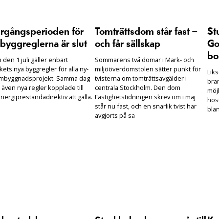
rgångsperioden för
Tomträttsdom står fast –
St
byggreglerna är slut
och får sällskap
Go
bo
den 1 juli gäller enbart
Sommarens två domar i Mark- och
ets nya byggregler för alla ny-
miljööverdomstolen sätter punkt för
Lik
mbyggnadsprojekt. Samma dag
tvisterna om tomträttsavgälder i
bra
 även nya regler kopplade till
centrala Stockholm. Den dom
möjl
nergiprestandadirektiv att gälla.
Fastighetstidningen skrev om i maj
hös
står nu fast, och en snarlik tvist har
bla
avgjorts på sa