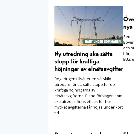
Öve
nya 
Sedan 
Boverk
och o
börjar
Ny utredning ska sätta
EU:s e
stopp för kraftiga
höjningar av elnätsavgifter
Regeringen tillsätter en särskild
utredare för att sätta stopp för de
kraftiga höjningarna av
elnätsavgifterna. Bland förslagen som
ska utredas finns ett tak för hur
mycket avgifterna får höjas under kort
tid.