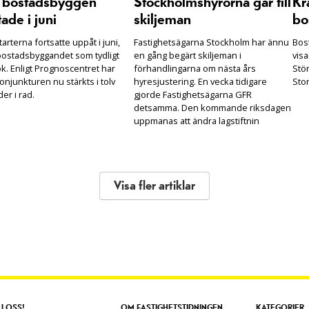
r bostadsbyggen
Stockholmshyrorna går till
Kra
tade i juni
skiljeman
bos
arterna fortsatte uppåt i juni,
Fastighetsägarna Stockholm har ännu
Bost
ostadsbyggandet som tydligt
en gång begärt skiljeman i
visa
k. Enligt Prognoscentret har
förhandlingarna om nästa års
Stö
njunkturen nu stärkts i tolv
hyresjustering. En vecka tidigare
Sto
er i rad.
gjorde Fastighetsägarna GFR
detsamma. Den kommande riksdagen
uppmanas att ändra lagstiftnin
Visa fler artiklar
J OSS!
OM FASTIGHETSTIDNINGEN
KATEGORIER