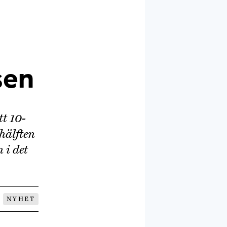
sen
t 10-
hälften
 i det
NYHET