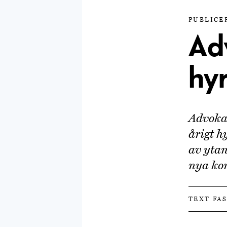
PUBLICER
Ad
hy
Advokat
årigt h
av ytan
nya kon
TEXT FA