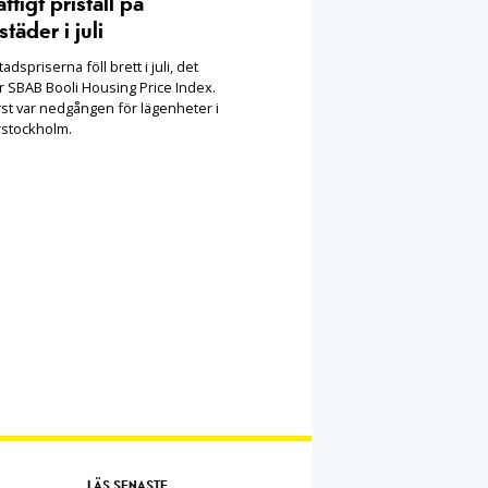
ftigt prisfall på
täder i juli
adspriserna föll brett i juli, det
r SBAB Booli Housing Price Index.
rst var nedgången för lägenheter i
rstockholm.
LÄS SENASTE