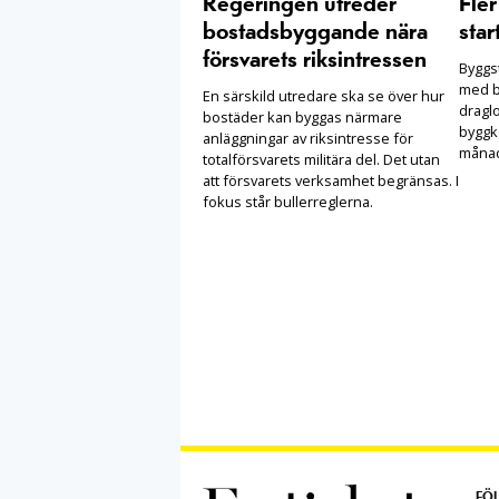
Regeringen utreder
Fle
bostadsbyggande nära
star
försvarets riksintressen
Byggst
med b
En särskild utredare ska se över hur
draglo
bostäder kan byggas närmare
byggko
anläggningar av riksintresse för
månad
totalförsvarets militära del. Det utan
att försvarets verksamhet begränsas. I
fokus står bullerreglerna.
FÖL