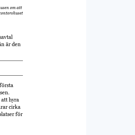
husen om att
 kontorshuset
savtal
ån är den
första
asen.
att hyra
rar cirka
latser för