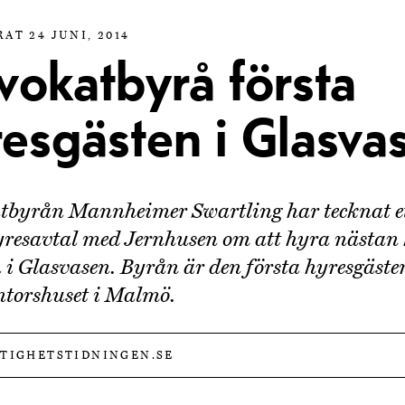
AT 24 JUNI, 2014
vokatbyrå första
resgästen i Glasva
byrån Mannheimer Swartling har tecknat et
yresavtal med Jernhusen om att hyra nästan 
 i Glasvasen. Byrån är den första hyresgästen
torshuset i Malmö.
STIGHETSTIDNINGEN.SE