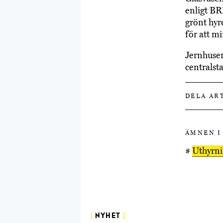
enligt BR
grönt hyr
för att m
Jernhusen
centrals
DELA AR
ÄMNEN I
#
Uthyrn
[
NYHET
]