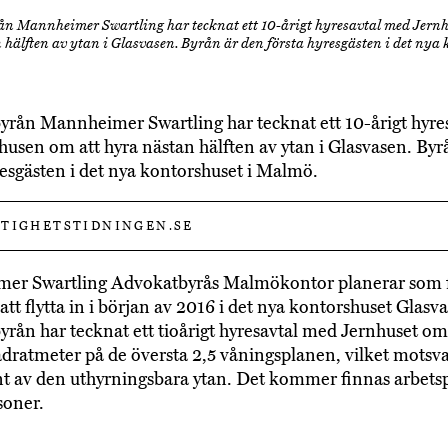
n Mannheimer Swartling har tecknat ett 10-årigt hyresavtal med Jern
hälften av ytan i Glasvasen. Byrån är den första hyresgästen i det nya
rån Mannheimer Swartling har tecknat ett 10-årigt hyre
usen om att hyra nästan hälften av ytan i Glasvasen. Byr
resgästen i det nya kontorshuset i Malmö.
TIGHETSTIDNINGEN.SE
er Swartling Advokatbyrås Malmökontor planerar som 
att flytta in i början av 2016 i det nya kontorshuset Glasv
rån har tecknat ett tioårigt hyresavtal med Jernhuset om 
dratmeter på de översta 2,5 våningsplanen, vilket motsva
t av den uthyrningsbara ytan. Det kommer finnas arbetsp
soner.