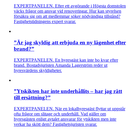
EXPERTPANELEN. Efter ett avgörande i Högsta domstolen
väcks frågor om ansvar vid renoveringar. Hur kan styrelsen
försäkra sig om att medlemmar söker nödvändiga tillstånd?
Fastighetstidningens expert svarar.
”Är jag skyldig att erbjuda en ny lägenhet efter
brand?”
EXPERTPANELEN. En hyresgäst kan inte bo kvar efter
brand. Bostadsjuristen Amanda Lagerström reder ut
hyresvärdens skyldigheter.
”Ytskikten har inte underhållits – har jag rätt
till ersättning?”
EXPERTPANELEN. När en lokalhyresgäst flyttar ut uppstår
ofta frågor om slitage och underhåll. Vad gäller om
hyresgästen enligt avtalet ansvarar för ytskikten men inte
verkar ha skött dem? Fastighetsjuristen svarar.