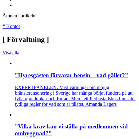
Ämnen i artikeln
#
Kontor
[
Förvaltning
]
Visa alla
”Hyresgästen förvarar bensin – vad gäller?”
EXPERTPANELEN. Med varningar om möjlig
bränsleransonering i Sverige har många börjat fundera på att
fylla upp dunkar och förråd. Men i ett flerbostadshus finns det
tydliga regler för vad som är tillåtet. Amanda Lagers
”Vilka krav kan vi ställa på medlemmen vid
ombyggnad?”