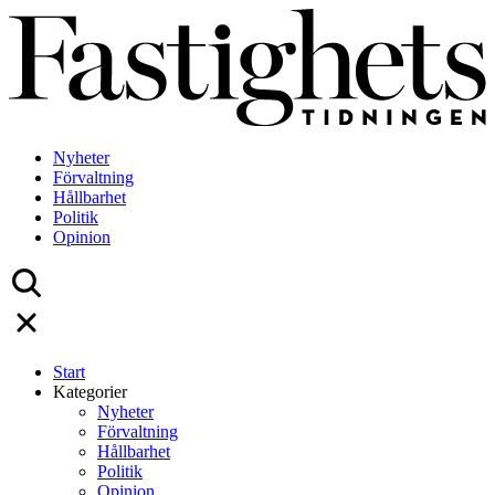
Skip
to
content
Nyheter
Förvaltning
Hållbarhet
Politik
Opinion
Start
Kategorier
Nyheter
Förvaltning
Hållbarhet
Politik
Opinion