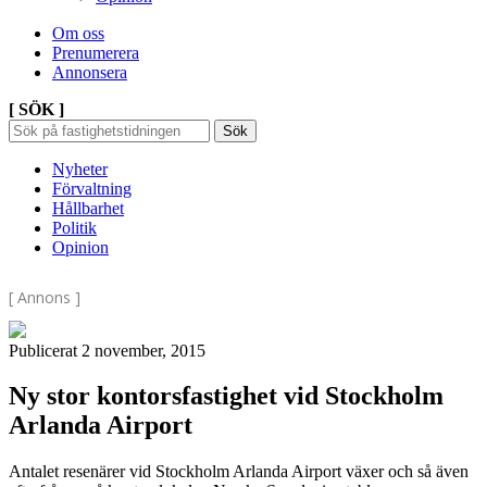
Om oss
Prenumerera
Annonsera
[ SÖK ]
Sök
Sök
Sök
efter:
Nyheter
Förvaltning
Hållbarhet
Politik
Opinion
[ Annons ]
Publicerat 2 november, 2015
Ny stor kontorsfastighet vid Stockholm
Arlanda Airport
Antalet resenärer vid Stockholm Arlanda Airport växer och så även