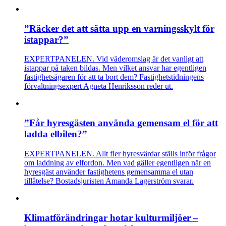
”Räcker det att sätta upp en varningsskylt för
istappar?”
EXPERTPANELEN. Vid väderomslag är det vanligt att
istappar på taken bildas. Men vilket ansvar har egentligen
fastighetsägaren för att ta bort dem? Fastighetstidningens
förvaltningsexpert Agneta Henriksson reder ut.
”Får hyresgästen använda gemensam el för att
ladda elbilen?”
EXPERTPANELEN. Allt fler hyresvärdar ställs inför frågor
om laddning av elfordon. Men vad gäller egentligen när en
hyresgäst använder fastighetens gemensamma el utan
tillåtelse? Bostadsjuristen Amanda Lagerström svarar.
Klimatförändringar hotar kulturmiljöer –