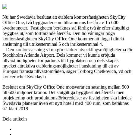
Nu har Swedavia beslutat att etablera kontorsfastigheten SkyCity
Office One, två byggnader som tillsammans består av 15 600
kvadratmeter. Fastigheten beräknas stå färdig två år efter slutgiltigt
byggbeslut, som fortfarande återstår. Den tio våningar höga
kontorsfastigheten SkyCity Office One kommer att ligga i direkt
anslutning till utrikesterminal 5 och inrikesterminal 4.
– Den kontorssatsning vi nu gör stärker utvecklingsmöjligheterna för
Stockholm Arlanda Airport. Dels kommer vi kunna erbjuda
tillväxtmöjligheter för partners till flygplatsen och dels skapas
mycket attraktiva etableringsmöjligheter i anslutning till ett av
Europas främsta tillväxtområden, säger Torborg Chetkovich, vd och
koncernchef Swedavia.
Beslutet om SkyCity Office One motsvarar en satsning mellan 500
till 600 miljoner kronor. Det slutgiltiga byggbeslutet återstår men
projektering och produktionsförberedelser av fastigheten ska inledas.
Swedavia planerar även ett nytt hotell med 400 rum, som beräknas
stå klart 2018.
Dela artikeln