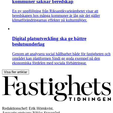
kommuner saknar beredskap
En ny uppföljning från Riksantikvarieämbetet visar att
beredskapen hos många kommuner är låg när det gäller
klimatförändringarnas effekter på kulturmiljöer.
Digital platsutveckling ska ge bättre
beslutsunderlag
Genom att analysera social hållbarhet både för fastigheten och
området kan plattformen Sindi ge goda exempel på den
ekonomiska fördelen med sociala förbättringar.
Visa fler artiklar
Redaktionschef: Erik Hörnkvist.
Ansvarig utgivare: Niklas Stavegård.