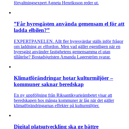
förvaltningsexpert Agneta Henriksson reder ut.
”Får hyresgästen använda gemensam el för att
ladda elbilen?”
EXPERTPANELEN. Allt fler hyresvärdar ställs inför frågor
om laddning av elfordon. Men vad gäller egentligen när en
hyresgäst använder fastighetens gemensamma el utan
tillåtelse? Bostadsjuristen Amanda Lagerström svarar.
Klimatförändringar hotar kulturmiljöer –
kommuner saknar beredskap
En ny uppföljning från Riksantikvarieämbetet visar att
beredskapen hos många kommuner är låg när det gäller
klimatförändringarnas effekter på kulturmiljöer.
Digital platsutveckling ska ge bättre