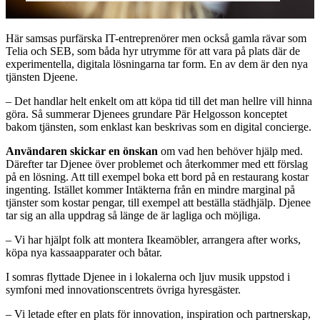
Här samsas purfärska IT-entreprenörer men också gamla rävar som
Telia och SEB, som båda hyr utrymme för att vara på plats där de
experimentella, digitala lösningarna tar form. En av dem är den nya
tjänsten Djeene.
– Det handlar helt enkelt om att köpa tid till det man hellre vill hinna
göra. Så summerar Djenees grundare Pär Helgosson konceptet
bakom tjänsten, som enklast kan beskrivas som en digital concierge.
Användaren skickar en önskan
om vad hen behöver hjälp med.
Därefter tar Djenee över problemet och återkommer med ett förslag
på en lösning. Att till exempel boka ett bord på en restaurang kostar
ingenting. Istället kommer Intäkterna från en mindre marginal på
tjänster som kostar pengar, till exempel att beställa städhjälp. Djenee
tar sig an alla uppdrag så länge de är lagliga och möjliga.
– Vi har hjälpt folk att montera Ikeamöbler, arrangera after works,
köpa nya kassaapparater och båtar.
I somras flyttade Djenee in i lokalerna och ljuv musik uppstod i
symfoni med innovationscentrets övriga hyresgäster.
– Vi letade efter en plats för innovation, inspiration och partnerskap,