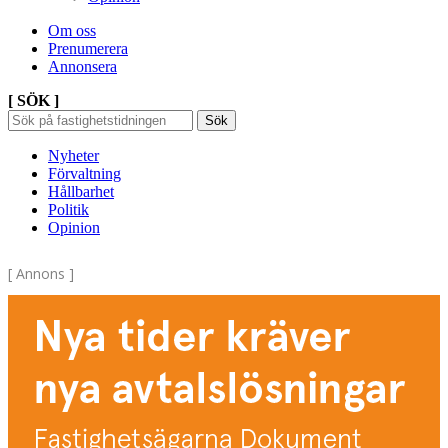
Om oss
Prenumerera
Annonsera
[ SÖK ]
Sök
Sök
Sök
efter:
Nyheter
Förvaltning
Hållbarhet
Politik
Opinion
[ Annons ]