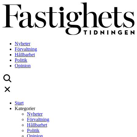
Skip
to
content
Nyheter
Förvaltning
Hållbarhet
Politik
Opinion
Start
Kategorier
Nyheter
Förvaltning
Hållbarhet
Politik
Opinion