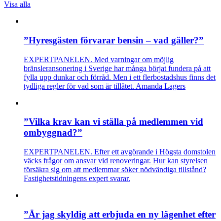
Visa alla
”Hyresgästen förvarar bensin – vad gäller?”
EXPERTPANELEN. Med varningar om möjlig
bränsleransonering i Sverige har många börjat fundera på att
fylla upp dunkar och förråd. Men i ett flerbostadshus finns det
tydliga regler för vad som är tillåtet. Amanda Lagers
”Vilka krav kan vi ställa på medlemmen vid
ombyggnad?”
EXPERTPANELEN. Efter ett avgörande i Högsta domstolen
väcks frågor om ansvar vid renoveringar. Hur kan styrelsen
försäkra sig om att medlemmar söker nödvändiga tillstånd?
Fastighetstidningens expert svarar.
”Är jag skyldig att erbjuda en ny lägenhet efter