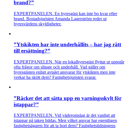
brand?”
EXPERTPANELEN. En hyresgäst kan inte bo kvar efter
brand. Bostadsjuristen Amanda Lagerström reder ut
hyresvärdens skyldigheter.
”Ytskikten har inte underhållits – har jag rätt
till ersättning?”
EXPERTPANELEN. När en lokalhyresgäst flyttar ut uppstår
ofta frågor om slitage och underhåll. Vad gäller om
hyresgästen enligt avtalet ansvarar för ytskikten men inte
verkar ha skött dem? Fastighetsjuristen svarar.
”Räcker det att sätta upp en varningsskylt för
istappar?”
EXPERTPANELEN. Vid väderomslag är det vanligt att
istappar på taken bildas. Men vilket ansvar har egentligen
fastighetsägaren för att ta bort dem? Fastighetstidningens