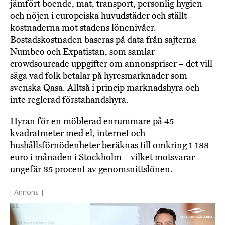
jämfört boende, mat, transport, personlig hygien
och nöjen i europeiska huvudstäder och ställt
kostnaderna mot stadens lönenivåer.
Bostadskostnaden baseras på data från sajterna
Numbeo och Expatistan, som samlar
crowdsourcade uppgifter om annonspriser – det vill
säga vad folk betalar på hyresmarknader som
svenska Qasa. Alltså i princip marknadshyra och
inte reglerad förstahandshyra.
Hyran för en möblerad enrummare på 45
kvadratmeter med el, internet och
hushållsförnödenheter beräknas till omkring 1 188
euro i månaden i Stockholm – vilket motsvarar
ungefär 35 procent av genomsnittslönen.
[ Annons ]