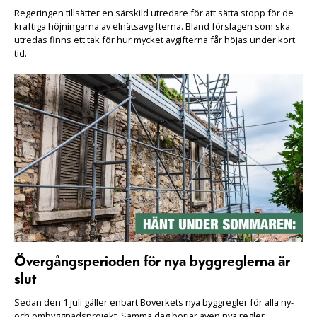
Regeringen tillsätter en särskild utredare för att sätta stopp för de
kraftiga höjningarna av elnätsavgifterna. Bland förslagen som ska
utredas finns ett tak för hur mycket avgifterna får höjas under kort
tid.
Övergångsperioden för nya byggreglerna är
slut
Sedan den 1 juli gäller enbart Boverkets nya byggregler för alla ny-
och ombyggnadsprojekt. Samma dag börjar även nya regler