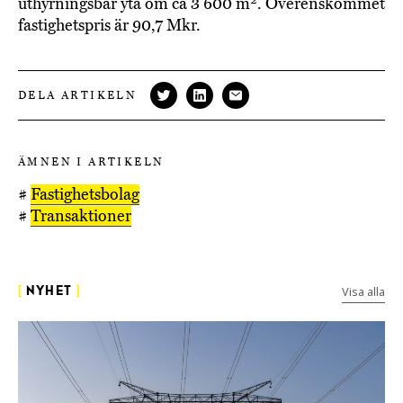
uthyrningsbar yta om ca 3 600 m². Överenskommet
fastighetspris är 90,7 Mkr.
DELA ARTIKELN
ÄMNEN I ARTIKELN
#
Fastighetsbolag
#
Transaktioner
Visa alla
[
NYHET
]