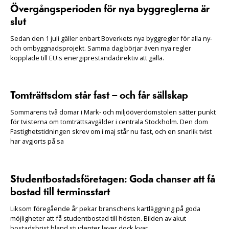
Övergångsperioden för nya byggreglerna är
slut
Sedan den 1 juli gäller enbart Boverkets nya byggregler för alla ny-
och ombyggnadsprojekt. Samma dag börjar även nya regler
kopplade till EU:s energiprestandadirektiv att gälla.
Tomträttsdom står fast – och får sällskap
Sommarens två domar i Mark- och miljööverdomstolen sätter punkt
för tvisterna om tomträttsavgälder i centrala Stockholm. Den dom
Fastighetstidningen skrev om i maj står nu fast, och en snarlik tvist
har avgjorts på sa
Studentbostadsföretagen: Goda chanser att få
bostad till terminsstart
Liksom föregående år pekar branschens kartläggning på goda
möjligheter att få studentbostad till hösten. Bilden av akut
bostadsbrist bland studenter lever dock kvar.