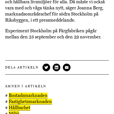
och hållbara livsmiljöer för alla. Då måste vi också
vara med och våga tänka nytt, säger Joanna Berg,
marknadsområdeschef för södra Stockholm på
Riksbyggen, i ett pressmeddelande.
Experiment Stockholm på Färgfabriken pågår
mellan den 23 september och den 29 november.
DELA ARTIKELN
ÄMNEN I ARTIKELN
#
Bostadsmarknaden
#
Fastighetsmarknaden
#
Hållbarhet
#
Miljö