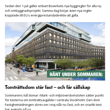
Sedan den 1 juli gäller enbart Boverkets nya byggregler för alla ny-
och ombyggnadsprojekt. Samma dag börjar även nya regler
kopplade till EU:s energiprestandadirektiv att gälla.
Tomträttsdom står fast – och får sällskap
Sommarens två domar i Mark- och miljööverdomstolen sätter punkt
för tvisterna om tomträttsavgälder i centrala Stockholm. Den dom
Fastighetstidningen skrev om i maj står nu fast, och en snarlik tvist
har avgjorts på sa