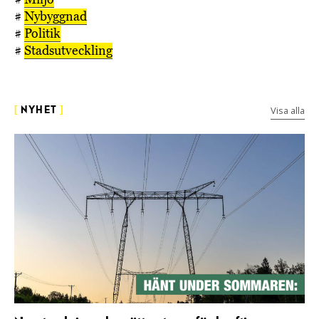
#
Nybyggnad
#
Politik
#
Stadsutveckling
Visa alla
[
NYHET
]