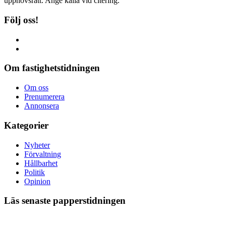
upphovsrätt. Ange källa vid citering.
Följ oss!
Om fastighetstidningen
Om oss
Prenumerera
Annonsera
Kategorier
Nyheter
Förvaltning
Hållbarhet
Politik
Opinion
Läs senaste papperstidningen