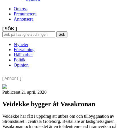
Om oss
Prenumerera
Annonsera
[ SÖK ]
Sök
Sök
Sök
efter:
Nyheter
Förvaltning
Hållbarhet
Politik
Opinion
[ Annons ]
Publicerat 21 april, 2020
Veidekke bygger åt Vasakronan
Veidekke har fått i uppdrag att utföra om och tillbyggnation av
Strömshuset i centrala Göteborg. Beställare är fastighetsägaren
Vasakronan och projektet är en totalentreprenad i samverkan på