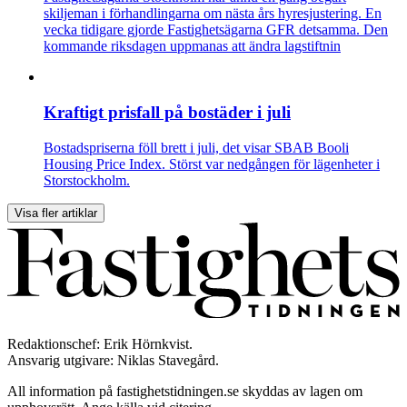
skiljeman i förhandlingarna om nästa års hyresjustering. En
vecka tidigare gjorde Fastighetsägarna GFR detsamma. Den
kommande riksdagen uppmanas att ändra lagstiftnin
Kraftigt prisfall på bostäder i juli
Bostadspriserna föll brett i juli, det visar SBAB Booli
Housing Price Index. Störst var nedgången för lägenheter i
Storstockholm.
Visa fler artiklar
Redaktionschef: Erik Hörnkvist.
Ansvarig utgivare: Niklas Stavegård.
All information på fastighetstidningen.se skyddas av lagen om