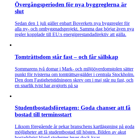
Övergångsperioden för nya byggreglerna är
slut
Sedan den 1 juli gäller enbart Boverkets nya byggregler för
alla ny- och ombyggnadsprojekt. Samma dag börjar även nya
regler kopplade till EU:s energiprestandadirektiv att gälla.
Tomträttsdom står fast – och får sällskap
Sommarens två domar i Mark- och miljööverdomstolen sätter
punkt för tvisterna om tomträttsavgälder i centrala Stockholm.
Den dom Fastighetstidningen skrev om i maj står nu fast, och
en snarlik tvist har avgjorts på sa
Studentbostadsföretagen: Goda chanser att få
bostad till terminsstart
Liksom föregående år pekar branschens kartläggning på goda
möjligheter att få studentbostad till hösten. Bilden av akut
bostadsbrist bland studenter lever dock kvar.