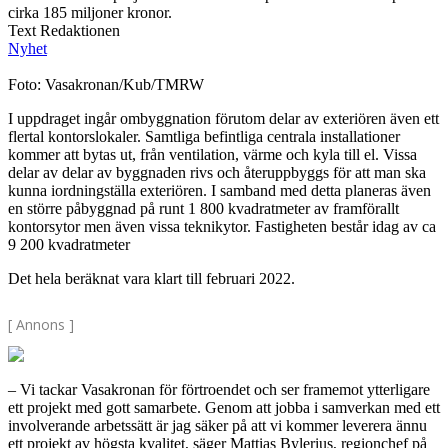
cirka 185 miljoner kronor.
Text Redaktionen
Nyhet
Foto: Vasakronan/Kub/TMRW
I uppdraget ingår ombyggnation förutom delar av exteriören även ett
flertal kontorslokaler. Samtliga befintliga centrala installationer
kommer att bytas ut, från ventilation, värme och kyla till el. Vissa
delar av delar av byggnaden rivs och återuppbyggs för att man ska
kunna iordningställa exteriören. I samband med detta planeras även
en större påbyggnad på runt 1 800 kvadratmeter av framförallt
kontorsytor men även vissa teknikytor. Fastigheten består idag av ca
9 200 kvadratmeter
Det hela beräknat vara klart till februari 2022.
[ Annons ]
– Vi tackar Vasakronan för förtroendet och ser framemot ytterligare
ett projekt med gott samarbete. Genom att jobba i samverkan med ett
involverande arbetssätt är jag säker på att vi kommer leverera ännu
ett projekt av högsta kvalitet, säger Mattias Bylerius, regionchef på