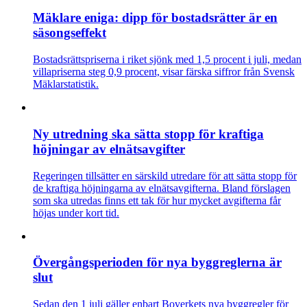
Mäklare eniga: dipp för bostadsrätter är en
säsongseffekt
Bostadsrättspriserna i riket sjönk med 1,5 procent i juli, medan
villapriserna steg 0,9 procent, visar färska siffror från Svensk
Mäklarstatistik.
Ny utredning ska sätta stopp för kraftiga
höjningar av elnätsavgifter
Regeringen tillsätter en särskild utredare för att sätta stopp för
de kraftiga höjningarna av elnätsavgifterna. Bland förslagen
som ska utredas finns ett tak för hur mycket avgifterna får
höjas under kort tid.
Övergångsperioden för nya byggreglerna är
slut
Sedan den 1 juli gäller enbart Boverkets nya byggregler för