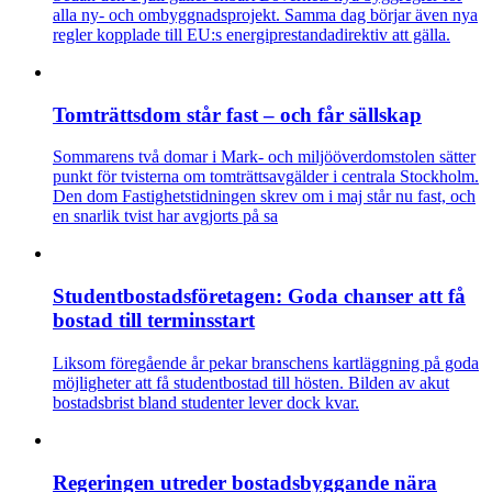
alla ny- och ombyggnadsprojekt. Samma dag börjar även nya
regler kopplade till EU:s energiprestandadirektiv att gälla.
Tomträttsdom står fast – och får sällskap
Sommarens två domar i Mark- och miljööverdomstolen sätter
punkt för tvisterna om tomträttsavgälder i centrala Stockholm.
Den dom Fastighetstidningen skrev om i maj står nu fast, och
en snarlik tvist har avgjorts på sa
Studentbostadsföretagen: Goda chanser att få
bostad till terminsstart
Liksom föregående år pekar branschens kartläggning på goda
möjligheter att få studentbostad till hösten. Bilden av akut
bostadsbrist bland studenter lever dock kvar.
Regeringen utreder bostadsbyggande nära