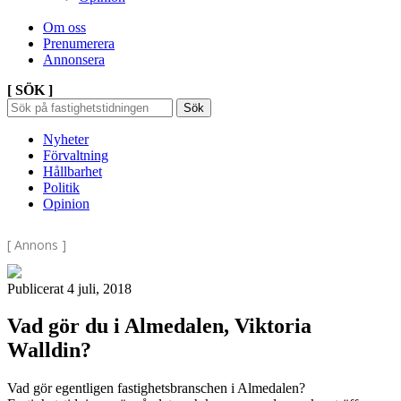
Om oss
Prenumerera
Annonsera
[ SÖK ]
Sök
Sök
Sök
efter:
Nyheter
Förvaltning
Hållbarhet
Politik
Opinion
[ Annons ]
Publicerat 4 juli, 2018
Vad gör du i Almedalen, Viktoria
Walldin?
Vad gör egentligen fastighetsbranschen i Almedalen?