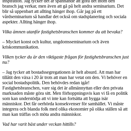
inspiration. Jag tycker det är spännande att göra det inom den
bransch jag verkar, men även att gå på helt andra seminarium. Det
blir så uppenbart att allting hänger ihop. Går jag på ett
vårdseminarium så handlar det också om stadsplanering och sociala
aspekter. Allting hänger ihop.
Vilka ämnen utanför fastighetsbranschen kommer du att bevaka?
– Mycket konst och kultur, ungdomsseminarium och även
kriskommunikation.
Vilken tycker du är den viktigaste frågan för fastighetsbranschen just
nu?
– Jag tycker att bostadssegregationen är helt absurd. Att man har
tillåtit den växa i 20 år trots att man har vetat om den. Vi behöver en
social bostadspolitik. Den behövdes redan igår!
Fastighetsbranschen, vare sig det är allmännyttan eller den privata
marknaden måste göra sitt. Men förhoppningsvis kan vi få en politik
som kan understödja att vi inte kan fortsätta att bygga isär
människor. Det får oerhörda konsekvenser för samhället. Vi måste
integrera och blanda folk med olika ekonomier på olika ställen så att
man kan träffas och möta andra människor.
Vad har varit bäst under veckan hittills?