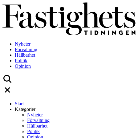
Skip
to
content
Nyheter
Förvaltning
Hållbarhet
Politik
Opinion
Start
Kategorier
Nyheter
Förvaltning
Hållbarhet
Politik
Opinion