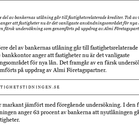
re del av bankernas utlåning går till fastighetsrelaterade krediter. Två av 
anger att fastigheter nu är det vanligaste användningsområdet för nya 
en färsk undersökning som genomförts på uppdrag av Almi Företagspart
örre del av bankernas utlåning går till fastighetsrelaterade
e bankkontor anger att fastigheter nu är det vanligaste
gsområdet för nya lån. Det framgår av en färsk unders
förts på uppdrag av Almi Företagspartner.
TIGHETSTIDNINGEN.SE
r markant jämfört med föregående undersökning. I den f
ingen anger 63 procent av bankerna att nyutlåningen går
tigheter.