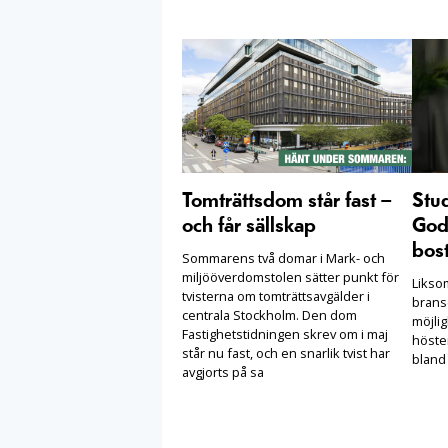
Tomträttsdom står fast –
Stu
och får sällskap
Goda
bost
Sommarens två domar i Mark- och
miljööverdomstolen sätter punkt för
Likso
tvisterna om tomträttsavgälder i
brans
centrala Stockholm. Den dom
möjlig
Fastighetstidningen skrev om i maj
höste
står nu fast, och en snarlik tvist har
bland
avgjorts på sa