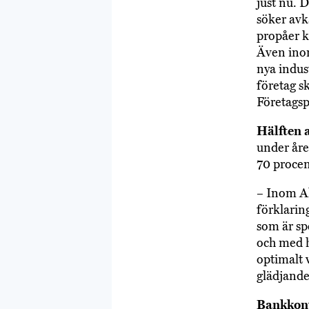
just nu. 
söker avk
propåer k
Även inom 
nya indus
företag s
Företagsp
Hälften 
under året
70 procen
– Inom Al
förklarin
som är sp
och med h
optimalt v
glädjande
Bankkon