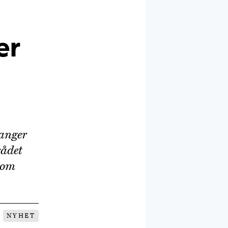
er
 anger
rådet
som
NYHET