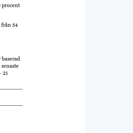
0 procent
 från 54
 baserad
 senaste
– 21