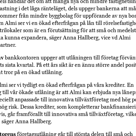
Dels handlar det om att många nya och mindre fastighetsi
astning i det låga ränteläget, dels uppger bankerna att m
ommer från mindre byggbolag för uppförande av nya bos
Almi ser vi en ökad efterfrågan på lån till rörelsefastighe
trilokaler som är en förutsättning för att små och medels
ka kunna expandera, säger Anna Hallberg, vice vd Almi
artner.
av
bankkontoren uppger att utlåningen till företag förvän
s sista kvartal. På ett års sikt är en ännu större andel posi
t tror på en ökad utlåning.
mi ser vi tydligt en ökad efterfrågan på våra krediter. En
g till vår ökade utlåning är att Almi kan erbjuda nya låne
eciellt anpassade till innovativa tillväxtföretag med hög p
ög risk. Dessa krediter, som kompletterar bankfinansieri
is, går framförallt till innovativa små tillväxtföretag, vilk
 säger Anna Hallberg.
torens
företagsutlåning går till största delen till små och