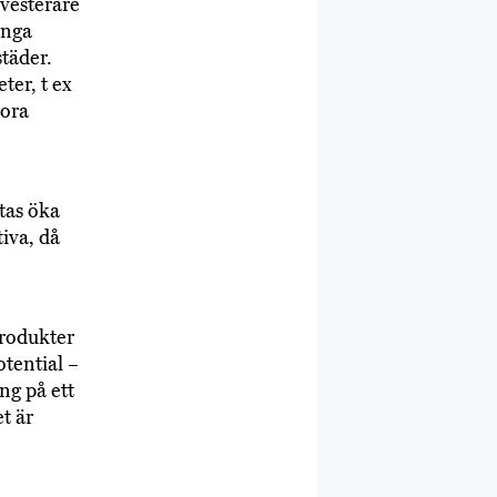
nvesterare
ånga
täder.
ter, t ex
tora
tas öka
tiva, då
produkter
otential –
ng på ett
et är