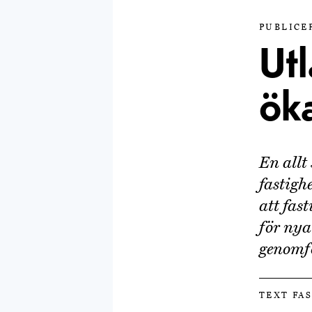
PUBLICER
Utl
ök
En allt
fastigh
att fas
för nya
genomfö
TEXT FA