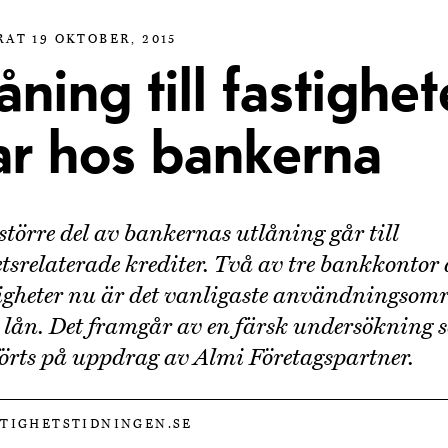
AT 19 OKTOBER, 2015
åning till fastighet
ar hos bankerna
 större del av bankernas utlåning går till
etsrelaterade krediter. Två av tre bankkontor
tigheter nu är det vanligaste användningsom
 lån. Det framgår av en färsk undersökning 
rts på uppdrag av Almi Företagspartner.
STIGHETSTIDNINGEN.SE