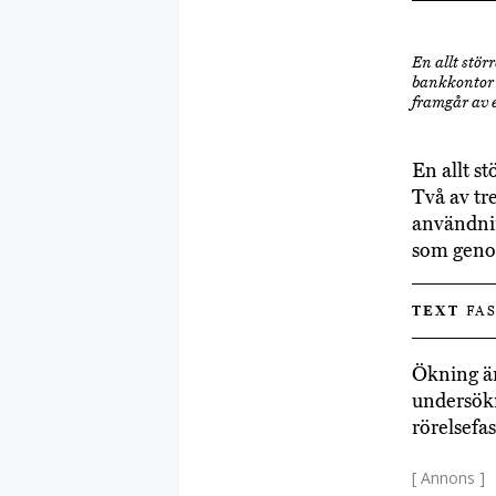
En allt stör
bankkontor 
framgår av 
En allt st
Två av tr
användnin
som genom
TEXT
FAS
Ökning ä
undersökn
rörelsefas
[ Annons ]