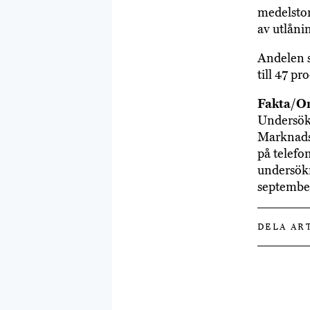
medelstor
av utlåni
Andelen s
till 47 pr
Fakta/O
Undersök
Marknadsa
på telefo
undersökn
septembe
DELA AR