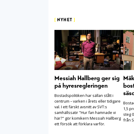
[
NYHET
]
Messiah Hallberg ger sig
Mäkl
på hyresregleringen
bost
säs
Bostadspolitiken har sällan stått i
centrum – varken i årets eller tidigare
Bosta
val. I ett färskt avsnitt av SVT:s
1,5 pr
samhällssatir "Hur fan hamnade vi
steg 0
här?" gör komikern Messiah Hallberg
från S
ett försök att förklara varför.