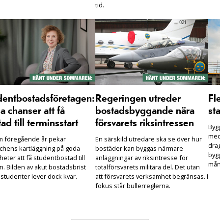
tid.
dentbostadsföretagen:
Regeringen utreder
Fl
 chanser att få
bostadsbyggande nära
sta
ad till terminsstart
försvarets riksintressen
Bygg
med
m föregående år pekar
En särskild utredare ska se över hur
drag
chens kartläggning på goda
bostäder kan byggas närmare
bygg
heter att få studentbostad till
anläggningar av riksintresse för
mån
n. Bilden av akut bostadsbrist
totalförsvarets militära del. Det utan
 studenter lever dock kvar.
att försvarets verksamhet begränsas. I
fokus står bullerreglerna.