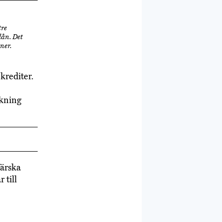
tre
lån. Det
ner.
 krediter.
ökning
ärska
 till