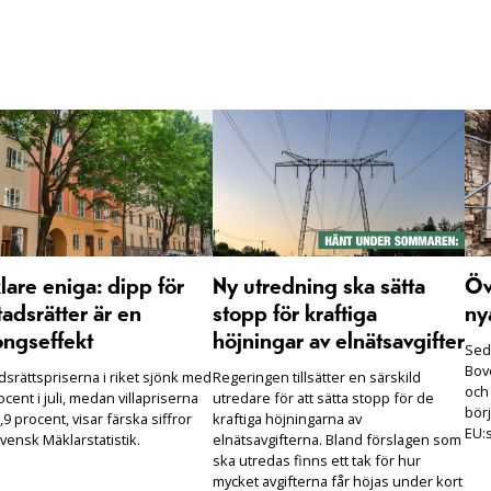
are eniga: dipp för
Ny utredning ska sätta
Öv
adsrätter är en
stopp för kraftiga
ny
ongseffekt
höjningar av elnätsavgifter
Seda
Bove
dsrättspriserna i riket sjönk med
Regeringen tillsätter en särskild
och
ocent i juli, medan villapriserna
utredare för att sätta stopp för de
börj
,9 procent, visar färska siffror
kraftiga höjningarna av
EU:s
vensk Mäklarstatistik.
elnätsavgifterna. Bland förslagen som
ska utredas finns ett tak för hur
mycket avgifterna får höjas under kort