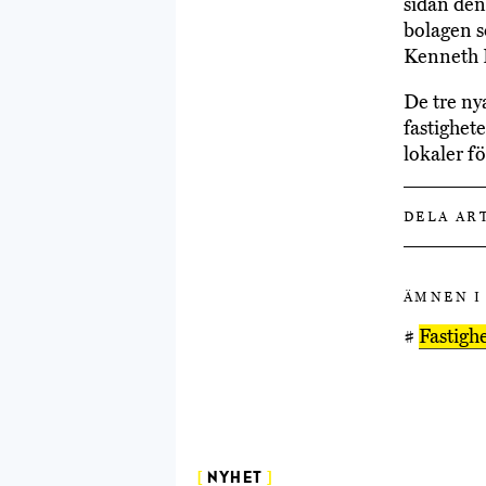
sidan den
bolagen s
Kenneth 
De tre n
fastighet
lokaler f
DELA AR
ÄMNEN I
#
Fastigh
[
NYHET
]