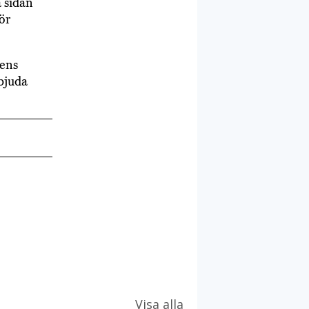
 sidan
ör
ens
rbjuda
Visa alla