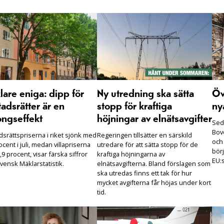
are eniga: dipp för
Ny utredning ska sätta
Öv
adsrätter är en
stopp för kraftiga
ny
ongseffekt
höjningar av elnätsavgifter
Seda
Bove
dsrättspriserna i riket sjönk med
Regeringen tillsätter en särskild
och
ocent i juli, medan villapriserna
utredare för att sätta stopp för de
börj
,9 procent, visar färska siffror
kraftiga höjningarna av
EU:s
vensk Mäklarstatistik.
elnätsavgifterna. Bland förslagen som
ska utredas finns ett tak för hur
mycket avgifterna får höjas under kort
tid.