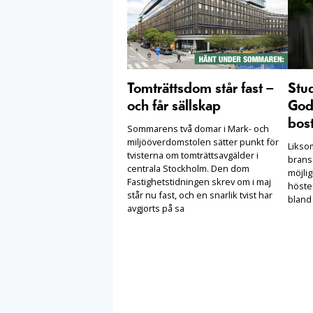
Tomträttsdom står fast –
Stu
och får sällskap
Goda
bost
Sommarens två domar i Mark- och
miljööverdomstolen sätter punkt för
Likso
tvisterna om tomträttsavgälder i
brans
centrala Stockholm. Den dom
möjlig
Fastighetstidningen skrev om i maj
höste
står nu fast, och en snarlik tvist har
bland
avgjorts på sa