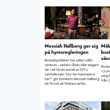
Messiah Hallberg ger sig
Mäkl
på hyresregleringen
bost
säs
Bostadspolitiken har sällan stått i
centrum – varken i årets eller tidigare
Bosta
val. I ett färskt avsnitt av SVT:s
1,5 pr
samhällssatir "Hur fan hamnade vi
steg 0
här?" gör komikern Messiah Hallberg
från S
ett försök att förklara varför.