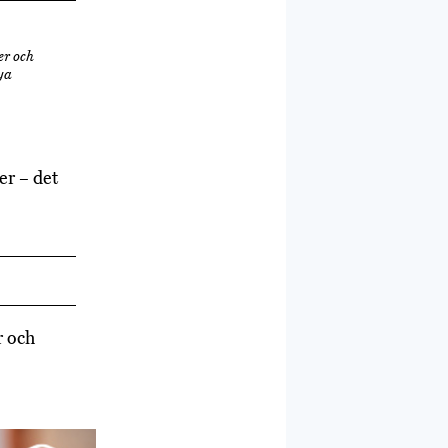
er och
ya
er – det
r och