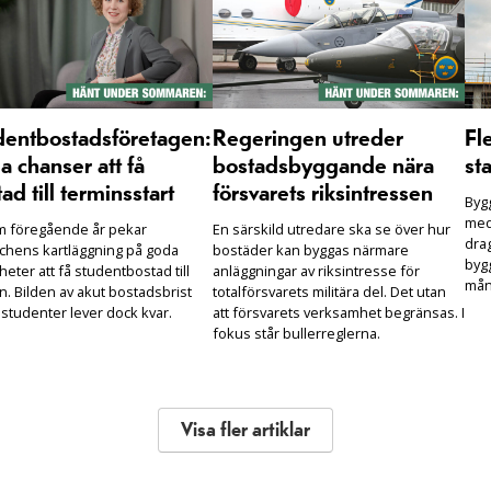
dentbostadsföretagen:
Regeringen utreder
Fl
 chanser att få
bostadsbyggande nära
sta
ad till terminsstart
försvarets riksintressen
Bygg
med
m föregående år pekar
En särskild utredare ska se över hur
drag
chens kartläggning på goda
bostäder kan byggas närmare
bygg
heter att få studentbostad till
anläggningar av riksintresse för
mån
n. Bilden av akut bostadsbrist
totalförsvarets militära del. Det utan
 studenter lever dock kvar.
att försvarets verksamhet begränsas. I
fokus står bullerreglerna.
Visa fler artiklar