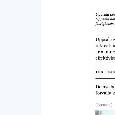
Uppsala Kom
Uppsala Ko
fastighetsbo
Uppsala 
rekreatio
är namne
effektivis
TEXT
FAS
De nya b
förvalta 2
[ Annons ]