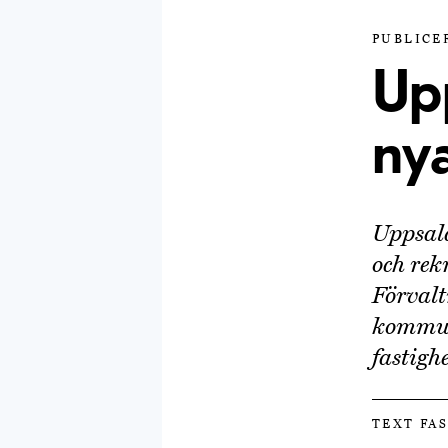
PUBLICER
Up
ny
Uppsal
och rek
Förvalt
kommuns
fastigh
TEXT FA