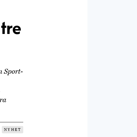
tre
 Sport-
a
era
NYHET