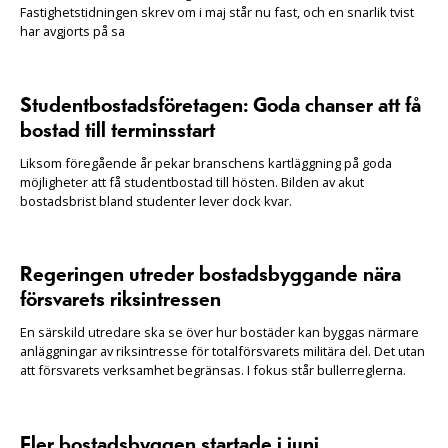
Fastighetstidningen skrev om i maj står nu fast, och en snarlik tvist
har avgjorts på sa
Studentbostadsföretagen: Goda chanser att få
bostad till terminsstart
Liksom föregående år pekar branschens kartläggning på goda
möjligheter att få studentbostad till hösten. Bilden av akut
bostadsbrist bland studenter lever dock kvar.
Regeringen utreder bostadsbyggande nära
försvarets riksintressen
En särskild utredare ska se över hur bostäder kan byggas närmare
anläggningar av riksintresse för totalförsvarets militära del. Det utan
att försvarets verksamhet begränsas. I fokus står bullerreglerna.
Fler bostadsbyggen startade i juni