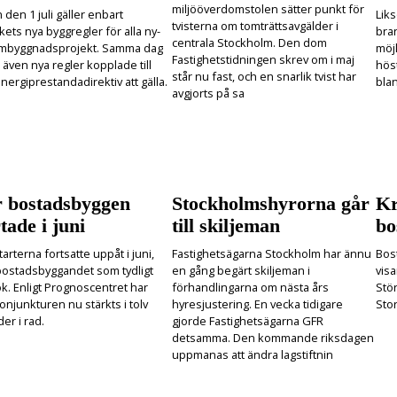
miljööverdomstolen sätter punkt för
den 1 juli gäller enbart
Lik
tvisterna om tomträttsavgälder i
ets nya byggregler för alla ny-
bra
centrala Stockholm. Den dom
mbyggnadsprojekt. Samma dag
möjl
Fastighetstidningen skrev om i maj
 även nya regler kopplade till
hös
står nu fast, och en snarlik tvist har
nergiprestandadirektiv att gälla.
bla
avgjorts på sa
r bostadsbyggen
Stockholmshyrorna går
Kr
tade i juni
till skiljeman
bo
arterna fortsatte uppåt i juni,
Fastighetsägarna Stockholm har ännu
Bost
ostadsbyggandet som tydligt
en gång begärt skiljeman i
visa
k. Enligt Prognoscentret har
förhandlingarna om nästa års
Stö
njunkturen nu stärkts i tolv
hyresjustering. En vecka tidigare
Sto
er i rad.
gjorde Fastighetsägarna GFR
detsamma. Den kommande riksdagen
uppmanas att ändra lagstiftnin