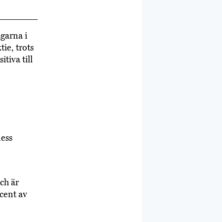
garna i
ie, trots
itiva till
ness
ch är
ocent av