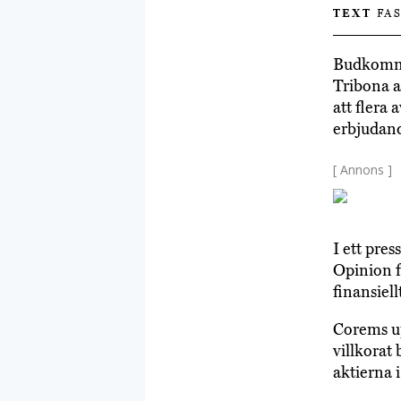
TEXT
FAS
Budkommit
Tribona a
att flera 
erbjudand
[ Annons ]
I ett pre
Opinion f
finansiel
Corems up
villkorat
aktierna 