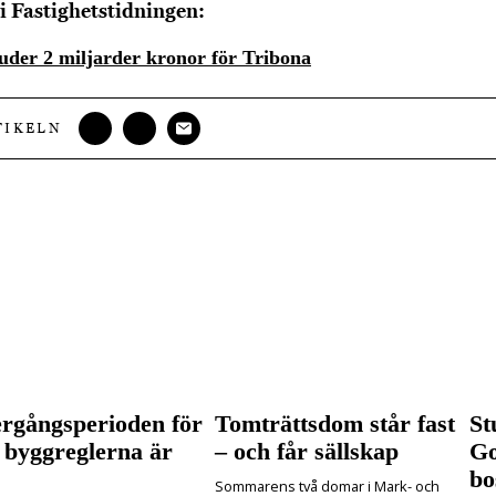
i Fastighetstidningen:
der 2 miljarder kronor för Tribona
TIKELN
rgångsperioden för
Tomträttsdom står fast
St
 byggreglerna är
– och får sällskap
Go
bo
Sommarens två domar i Mark- och