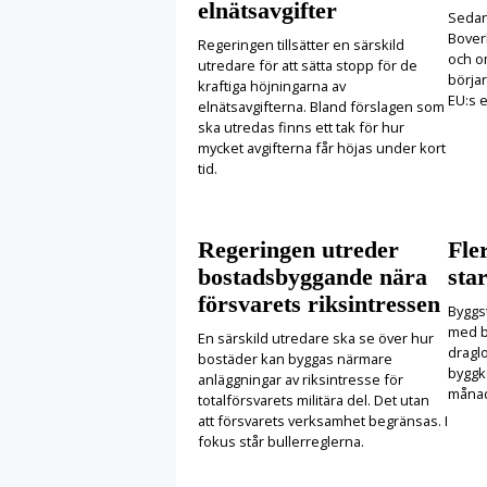
elnätsavgifter
Sedan 
Boverk
Regeringen tillsätter en särskild
och o
utredare för att sätta stopp för de
börjar
kraftiga höjningarna av
EU:s e
elnätsavgifterna. Bland förslagen som
ska utredas finns ett tak för hur
mycket avgifterna får höjas under kort
tid.
Regeringen utreder
Fle
bostadsbyggande nära
star
försvarets riksintressen
Byggst
med b
En särskild utredare ska se över hur
draglo
bostäder kan byggas närmare
byggko
anläggningar av riksintresse för
månad
totalförsvarets militära del. Det utan
att försvarets verksamhet begränsas. I
fokus står bullerreglerna.