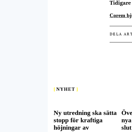
Tidigare 
Corem bju
DELA AR
[
NYHET
]
Ny utredning ska sätta
Öve
stopp för kraftiga
nya
höjningar av
slut