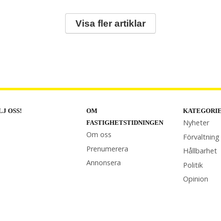
Visa fler artiklar
LJ OSS!
OM
KATEGORI
Nyheter
FASTIGHETSTIDNINGEN
Om oss
Förvaltning
Prenumerera
Hållbarhet
Annonsera
Politik
Opinion