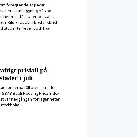
som föregående år pekar
nschens kartläggning på goda
igheter att få studentbostad till
ten. Bilden av akut bostadsbrist
nd studenter lever dock kvar.
aftigt prisfall på
städer i juli
adspriserna föll brett i juli, det
r SBAB Booli Housing Price Index.
rst var nedgången för lägenheter i
rstockholm.