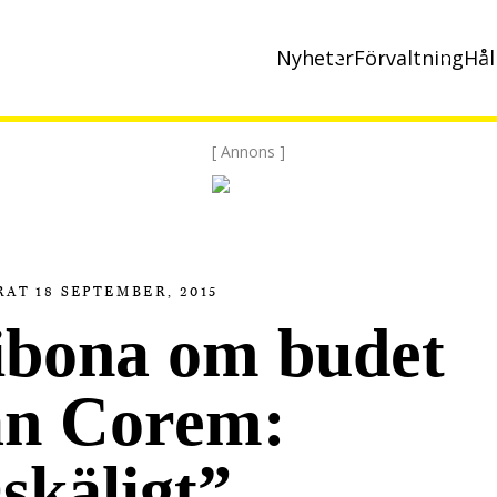
Nyheter
Förvaltning
Hål
[ Annons ]
AT 18 SEPTEMBER, 2015
ibona om budet
ån Corem:
skäligt”