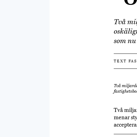
Två mil
oskälig
som nu 
TEXT FA
Två miljarde
fastighetsbo
Två milja
menar sty
acceptera