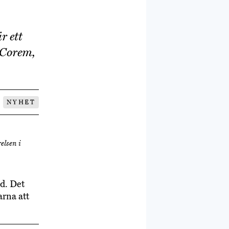
r ett
 Corem,
NYHET
elsen i
ud. Det
arna att