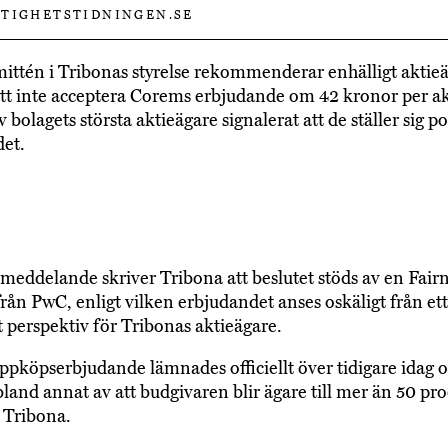
TIGHETSTIDNINGEN.SE
tén i Tribonas styrelse rekommenderar enhälligt aktieä
tt inte acceptera Corems erbjudande om 42 kronor per akt
av bolagets största aktieägare signalerat att de ställer sig pos
et.
ssmeddelande skriver Tribona att beslutet stöds av en Fair
rån PwC, enligt vilken erbjudandet anses oskäligt från ett
lt perspektiv för Tribonas aktieägare.
pköpserbjudande lämnades officiellt över tidigare idag o
 bland annat av att budgivaren blir ägare till mer än 50 pr
i Tribona.