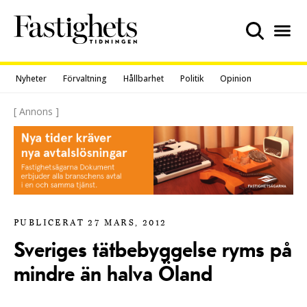
Skip
to
content
Nyheter
Förvaltning
Hållbarhet
Politik
Opinion
[ Annons ]
PUBLICERAT 27 MARS, 2012
Sveriges tätbebyggelse ryms på
mindre än halva Öland