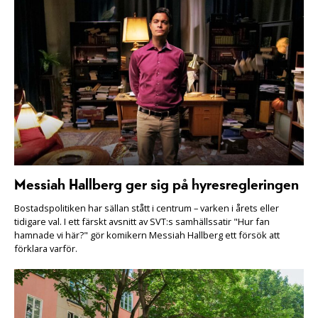
Messiah Hallberg ger sig på hyresregleringen
Bostadspolitiken har sällan stått i centrum – varken i årets eller
tidigare val. I ett färskt avsnitt av SVT:s samhällssatir "Hur fan
hamnade vi här?" gör komikern Messiah Hallberg ett försök att
förklara varför.