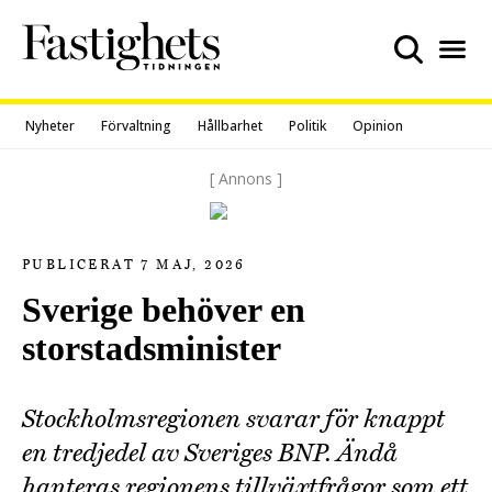
Skip
to
content
Nyheter
Förvaltning
Hållbarhet
Politik
Opinion
[ Annons ]
PUBLICERAT 7 MAJ, 2026
Sverige behöver en
storstadsminister
Stockholmsregionen svarar för knappt
en tredjedel av Sveriges BNP. Ändå
hanteras regionens tillväxtfrågor som ett