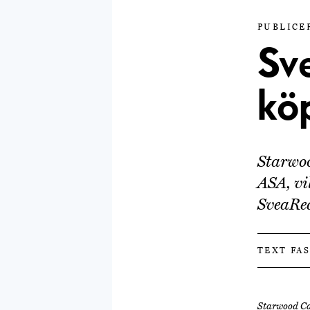
PUBLICE
Sv
kö
Starwo
ASA, vi
SveaRea
TEXT FA
Starwood Ca