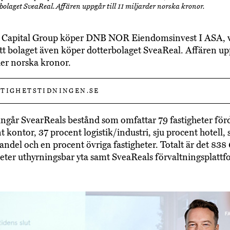
bolaget SveaReal. Affären uppgår till 11 miljarder norska kronor.
 Capital Group köper DNB NOR Eiendomsinvest I ASA, v
tt bolaget även köper dotterbolaget SveaReal. Affären upp
der norska kronor.
TIGHETSTIDNINGEN.SE
 ingår SvearReals bestånd som omfattar 79 fastigheter för
 kontor, 37 procent logistik/industri, sju procent hotell, 
andel och en procent övriga fastigheter. Totalt är det 838
ter uthyrningsbar yta samt SveaReals förvaltningsplattf