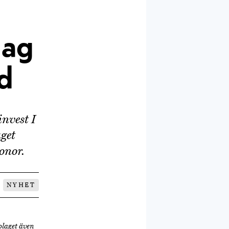
lag
d
nvest I
aget
onor.
NYHET
olaget även