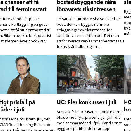
 chanser att få
bostadsbyggande nära
sta
ad till terminsstart
försvarets riksintressen
Bygg
med
m föregående år pekar
En särskild utredare ska se över hur
drag
chens kartläggning på goda
bostäder kan byggas närmare
bygg
heter att få studentbostad till
anläggningar av riksintresse för
mån
n. Bilden av akut bostadsbrist
totalförsvarets militära del. Det utan
 studenter lever dock kvar.
att försvarets verksamhet begränsas. I
fokus står bullerreglerna.
tigt prisfall på
UC: Fler konkurser i juli
HG
äder i juli
bo
Statistik från UC visar att konkurserna
ökade med fyra procent i juli jämfört
spriserna föll brett i juli, det
Mer
med samma månad i fjol. Bland annat
SBAB Booli Housing Price Index.
som 
bygg och partihandel drar upp
t var nedgången för lägenheter i
bos