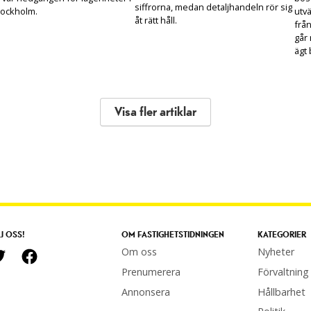
siffrorna, medan detaljhandeln rör sig
tockholm.
utvä
åt rätt håll.
frå
går 
ägt
Visa fler artiklar
J OSS!
OM FASTIGHETSTIDNINGEN
KATEGORIER
Om oss
Nyheter
Prenumerera
Förvaltning
Annonsera
Hållbarhet