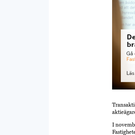
Transakti
aktieägar
I novembe
Fastighet