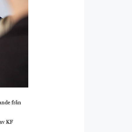
ande från
 av KF