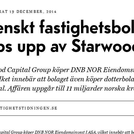
RAT 19 DECEMBER, 2014
enskt fastighetsbo
ps upp av Starwoo
od Capital Group köper DNB NOR Eiendomsi
lket innebär att bolaget även köper dotterbol
l. Affären uppgår till 11 miljarder norska kr
STIGHETSTIDNINGEN.SE
pital Group köper DNB NOR Eiendomsinvest I ASA, vilket innebär att b