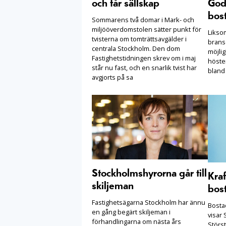
och får sällskap
Goda
bost
Sommarens två domar i Mark- och
miljööverdomstolen sätter punkt för
Likso
tvisterna om tomträttsavgälder i
brans
centrala Stockholm. Den dom
möjlig
Fastighetstidningen skrev om i maj
höste
står nu fast, och en snarlik tvist har
bland
avgjorts på sa
Stockholmshyrorna går till
Kraf
skiljeman
bost
Fastighetsägarna Stockholm har ännu
Bostad
en gång begärt skiljeman i
visar 
förhandlingarna om nästa års
Störs