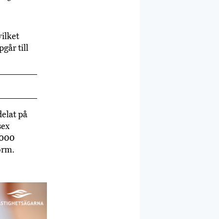
ilket
går till
delat på
sex
 000
orm.