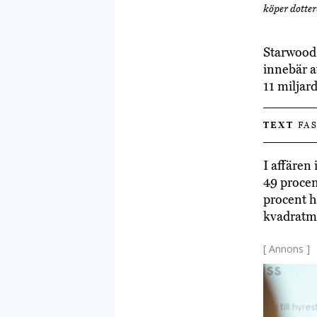
köper dotter
Starwood
innebär a
11 miljar
TEXT
FAS
I affären
49 procent
procent h
kvadratme
[ Annons ]