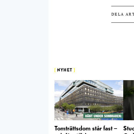
DELA AR
[
NYHET
]
Tomträttsdom står fast –
Stu