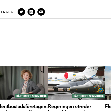
TIKELN
dentbostadsföretagen:
Regeringen utreder
Fl