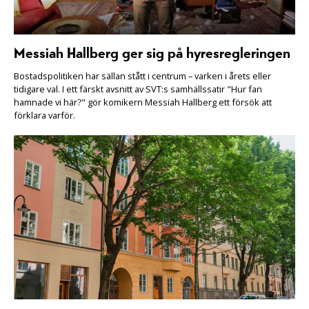
Messiah Hallberg ger sig på hyresregleringen
Bostadspolitiken har sällan stått i centrum – varken i årets eller
tidigare val. I ett färskt avsnitt av SVT:s samhällssatir "Hur fan
hamnade vi här?" gör komikern Messiah Hallberg ett försök att
förklara varför.