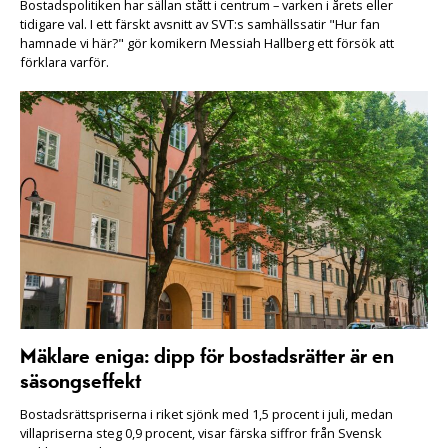
Bostadspolitiken har sällan stått i centrum – varken i årets eller
tidigare val. I ett färskt avsnitt av SVT:s samhällssatir "Hur fan
hamnade vi här?" gör komikern Messiah Hallberg ett försök att
förklara varför.
Mäklare eniga: dipp för bostadsrätter är en
säsongseffekt
Bostadsrättspriserna i riket sjönk med 1,5 procent i juli, medan
villapriserna steg 0,9 procent, visar färska siffror från Svensk