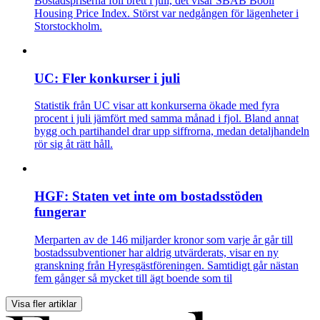
Bostadspriserna föll brett i juli, det visar SBAB Booli
Housing Price Index. Störst var nedgången för lägenheter i
Storstockholm.
UC: Fler konkurser i juli
Statistik från UC visar att konkurserna ökade med fyra
procent i juli jämfört med samma månad i fjol. Bland annat
bygg och partihandel drar upp siffrorna, medan detaljhandeln
rör sig åt rätt håll.
HGF: Staten vet inte om bostadsstöden
fungerar
Merparten av de 146 miljarder kronor som varje år går till
bostadssubventioner har aldrig utvärderats, visar en ny
granskning från Hyresgästföreningen. Samtidigt går nästan
fem gånger så mycket till ägt boende som til
Visa fler artiklar