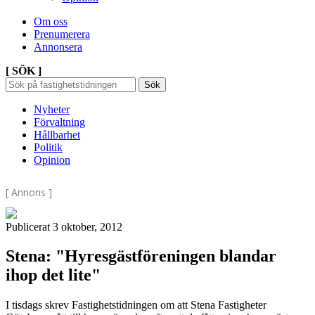
Om oss
Prenumerera
Annonsera
[ SÖK ]
Sök
Sök
Sök
efter:
Nyheter
Förvaltning
Hållbarhet
Politik
Opinion
[ Annons ]
Publicerat 3 oktober, 2012
Stena: "Hyresgästföreningen blandar
ihop det lite"
I tisdags skrev Fastighetstidningen om att Stena Fastigheter