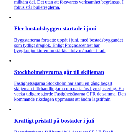
militära del. Det utan att försvarets verksamhet begränsas. I
fokus står bullerreglerna.
Fler bostadsbyggen startade i juni
Byggstarterna fortsatte uppåt i juni, med bostadsbyggandet
som tydligt draglok. Enligt Prognoscentret har
byggkonjunkturen nu stärkts i tolv månader i rad.
Stockholmshyrorna går till skiljeman
Fastighetsägarna Stockholm har ännu en gång begärt
skiljeman i förhandlingarna om nästa års hyresjustering. En
vecka tidigare gjorde Fastighetsägarna GFR detsamma. Den
kommande riksdagen uppmanas att ändra lagstiftnin
Kraftigt prisfall på bostäder i juli