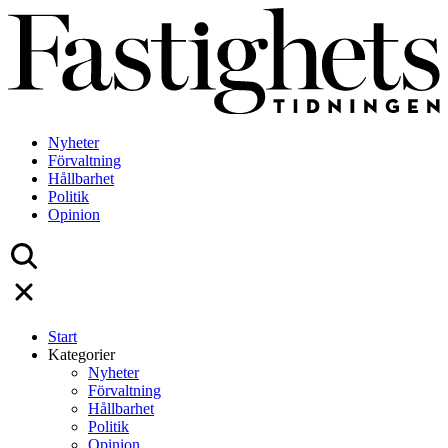
Skip
to
content
Nyheter
Förvaltning
Hållbarhet
Politik
Opinion
Start
Kategorier
Nyheter
Förvaltning
Hållbarhet
Politik
Opinion