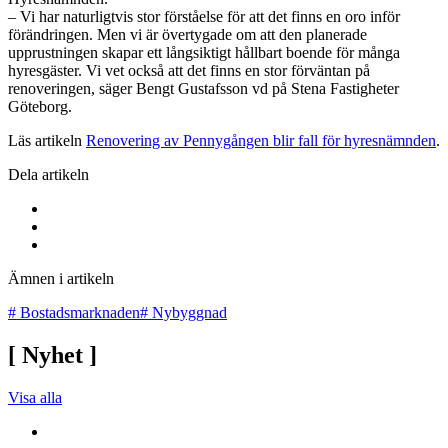
– Vi har naturligtvis stor förståelse för att det finns en oro inför
förändringen. Men vi är övertygade om att den planerade
upprustningen skapar ett långsiktigt hållbart boende för många
hyresgäster. Vi vet också att det finns en stor förväntan på
renoveringen, säger Bengt Gustafsson vd på Stena Fastigheter
Göteborg.
Läs artikeln
Renovering av Pennygången blir fall för hyresnämnden
.
Dela artikeln
Ämnen i artikeln
#
Bostadsmarknaden
#
Nybyggnad
[
Nyhet
]
Visa alla