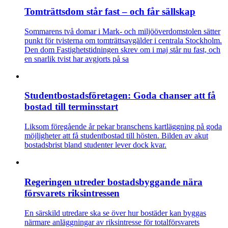
Tomträttsdom står fast – och får sällskap
Sommarens två domar i Mark- och miljööverdomstolen sätter
punkt för tvisterna om tomträttsavgälder i centrala Stockholm.
Den dom Fastighetstidningen skrev om i maj står nu fast, och
en snarlik tvist har avgjorts på sa
Studentbostadsföretagen: Goda chanser att få
bostad till terminsstart
Liksom föregående år pekar branschens kartläggning på goda
möjligheter att få studentbostad till hösten. Bilden av akut
bostadsbrist bland studenter lever dock kvar.
Regeringen utreder bostadsbyggande nära
försvarets riksintressen
En särskild utredare ska se över hur bostäder kan byggas
närmare anläggningar av riksintresse för totalförsvarets