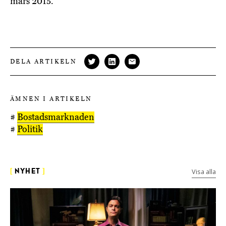
mars 2015.
DELA ARTIKELN
ÄMNEN I ARTIKELN
#
Bostadsmarknaden
#
Politik
Visa alla
[
NYHET
]