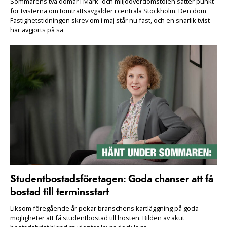
Sommarens två domar i Mark- och miljööverdomstolen sätter punkt
för tvisterna om tomträttsavgälder i centrala Stockholm. Den dom
Fastighetstidningen skrev om i maj står nu fast, och en snarlik tvist
har avgjorts på sa
Studentbostadsföretagen: Goda chanser att få
bostad till terminsstart
Liksom föregående år pekar branschens kartläggning på goda
möjligheter att få studentbostad till hösten. Bilden av akut