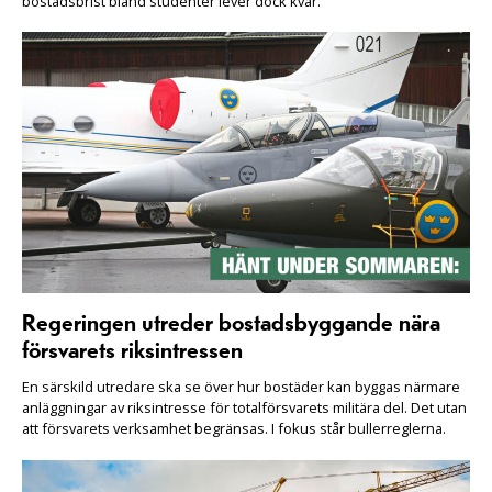
bostadsbrist bland studenter lever dock kvar.
Regeringen utreder bostadsbyggande nära
försvarets riksintressen
En särskild utredare ska se över hur bostäder kan byggas närmare
anläggningar av riksintresse för totalförsvarets militära del. Det utan
att försvarets verksamhet begränsas. I fokus står bullerreglerna.