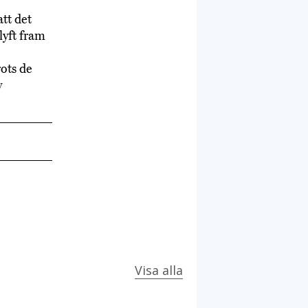
att det
lyft fram
rots de
y
Visa alla