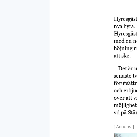
Hyresgäst
nya hyra.
Hyresgäst
med en n
höjning 
att ske.
– Det är 
senaste t
förutsätt
och erbjud
över att 
möjlighet
vd på Stå
[ Annons ]