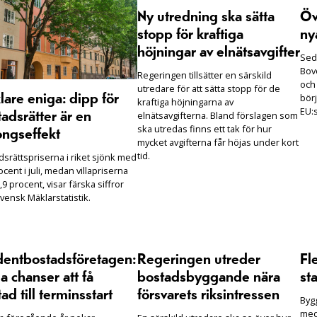
Ny utredning ska sätta
Öv
stopp för kraftiga
ny
höjningar av elnätsavgifter
Seda
Bove
Regeringen tillsätter en särskild
och
utredare för att sätta stopp för de
börj
are eniga: dipp för
kraftiga höjningarna av
EU:s
elnätsavgifterna. Bland förslagen som
adsrätter är en
ska utredas finns ett tak för hur
ongseffekt
mycket avgifterna får höjas under kort
tid.
dsrättspriserna i riket sjönk med
ocent i juli, medan villapriserna
,9 procent, visar färska siffror
vensk Mäklarstatistik.
dentbostadsföretagen:
Regeringen utreder
Fl
 chanser att få
bostadsbyggande nära
sta
ad till terminsstart
försvarets riksintressen
Bygg
med