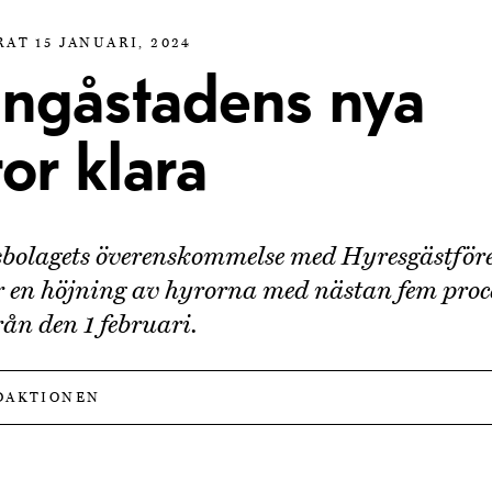
AT 15 JANUARI, 2024
ångåstadens nya
or klara
bolagets överenskommelse med Hyresgästför
 en höjning av hyrorna med nästan fem proc
rån den 1 februari.
DAKTIONEN