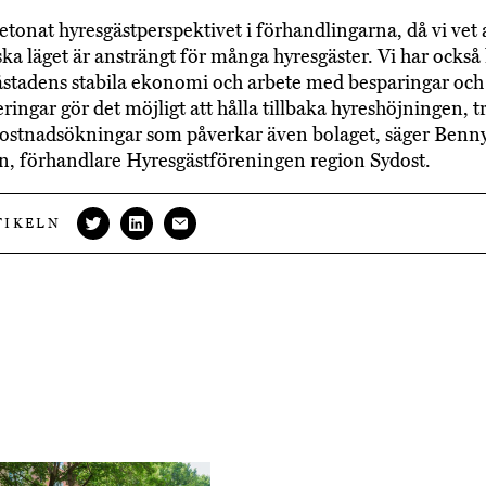
etonat hyresgästperspektivet i förhandlingarna, då vi vet 
a läget är ansträngt för många hyresgäster. Vi har också 
åstadens stabila ekonomi och arbete med besparingar och
eringar gör det möjligt att hålla tillbaka hyreshöjningen, t
kostnadsökningar som påverkar även bolaget, säger Benn
, förhandlare Hyresgästföreningen region Sydost.
TIKELN