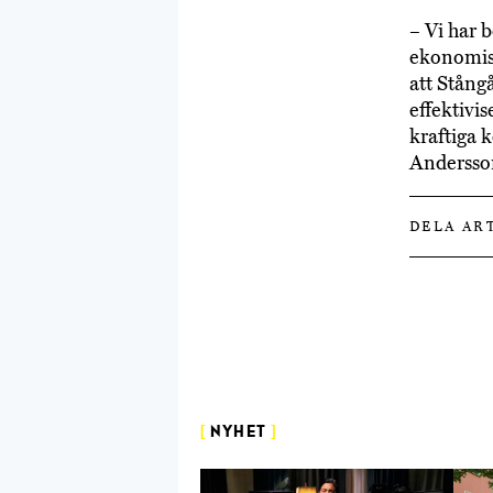
– Vi har b
ekonomisk
att Stång
effektivis
kraftiga 
Andersson
DELA AR
[
NYHET
]