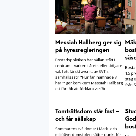
Messiah Hallberg ger sig
Mäkl
på hyresregleringen
bost
säs
Bostadspolitiken har sällan stått i
centrum – varken i årets eller tidigare
Bosta
val. I ett färskt avsnitt av SVT:s
1,5 pr
samhällssatir "Hur fan hamnade vi
steg 0
här?" gör komikern Messiah Hallberg
från S
ett försök att förklara varför.
Tomträttsdom står fast –
Stu
och får sällskap
Goda
bost
Sommarens två domar i Mark- och
miljööverdomstolen sätter punkt för