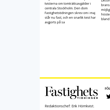
Likso
tvisterna om tomträttsavgälder i
brans
centrala Stockholm. Den dom
möjlig
Fastighetstidningen skrev om i maj
höste
står nu fast, och en snarlik tvist har
bland
avgjorts på sa
FÖL
Redaktionschef: Erik Hörnkvist.