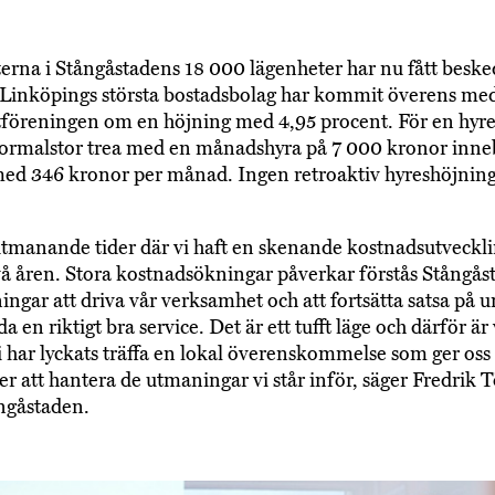
erna i Stångåstadens 18 000 lägenheter har nu fått beske
 Linköpings största bostadsbolag har kommit överens me
föreningen om en höjning med 4,95 procent. För en hyre
ormalstor trea med en månadshyra på 7 000 kronor inneb
med 346 kronor per månad. Ingen retroaktiv hyreshöjni
utmanande tider där vi haft en skenande kostnadsutveckl
vå åren. Stora kostnadsökningar påverkar förstås Stångås
ningar att driva vår verksamhet och att fortsätta satsa på 
a en riktigt bra service. Det är ett tufft läge och därför är 
vi har lyckats träffa en lokal överenskommelse som ger oss
er att hantera de utmaningar vi står inför, säger Fredrik T
ngåstaden.