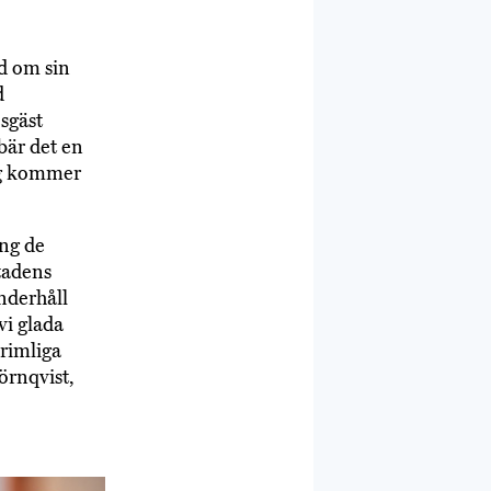
d om sin
d
sgäst
är det en
ng kommer
ing de
tadens
underhåll
vi glada
 rimliga
örnqvist,