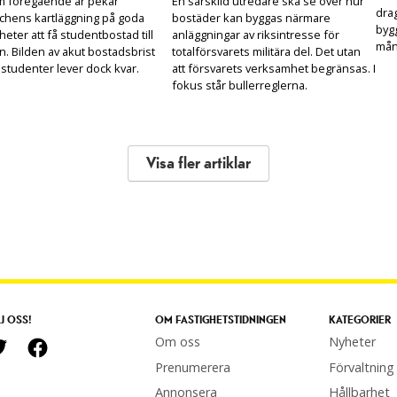
m föregående år pekar
En särskild utredare ska se över hur
drag
chens kartläggning på goda
bostäder kan byggas närmare
bygg
heter att få studentbostad till
anläggningar av riksintresse för
mån
n. Bilden av akut bostadsbrist
totalförsvarets militära del. Det utan
 studenter lever dock kvar.
att försvarets verksamhet begränsas. I
fokus står bullerreglerna.
Visa fler artiklar
J OSS!
OM FASTIGHETSTIDNINGEN
KATEGORIER
Om oss
Nyheter
Prenumerera
Förvaltning
Annonsera
Hållbarhet