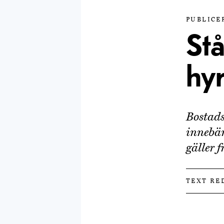
PUBLICER
St
hyr
Bostads
innebär
gäller f
TEXT RE