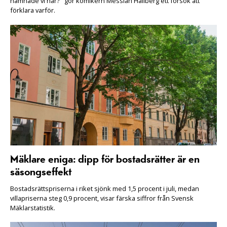
hamnade vi här?" gör komikern Messiah Hallberg ett försök att
förklara varför.
Mäklare eniga: dipp för bostadsrätter är en
säsongseffekt
Bostadsrättspriserna i riket sjönk med 1,5 procent i juli, medan
villapriserna steg 0,9 procent, visar färska siffror från Svensk
Mäklarstatistik.