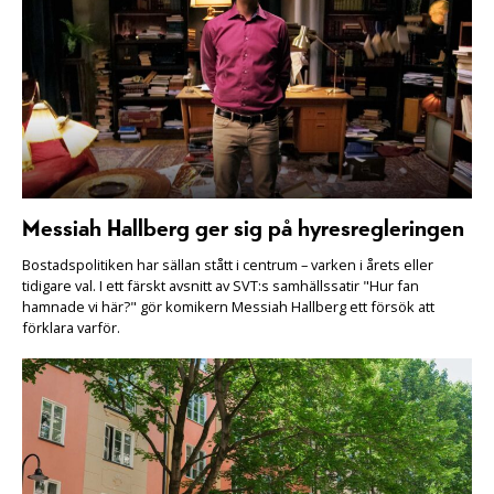
Messiah Hallberg ger sig på hyresregleringen
Bostadspolitiken har sällan stått i centrum – varken i årets eller
tidigare val. I ett färskt avsnitt av SVT:s samhällssatir "Hur fan
hamnade vi här?" gör komikern Messiah Hallberg ett försök att
förklara varför.