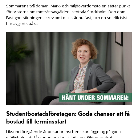
Sommarens två domar i Mark- och miljööverdomstolen sätter punkt
för tvisterna om tomträttsavgälder i centrala Stockholm. Den dom
Fastighetstidningen skrev om i maj står nu fast, och en snarlik tvist
har avgjorts på sa
Studentbostadsföretagen: Goda chanser att få
bostad till terminsstart
Liksom föregående år pekar branschens kartläggning på goda
möjligheter att få studentbostad till hösten. Bilden av akut