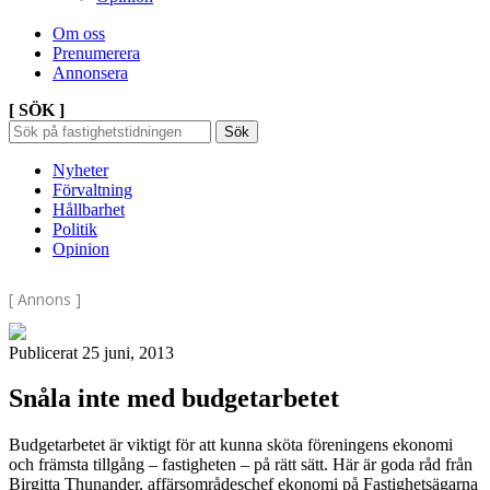
Om oss
Prenumerera
Annonsera
[ SÖK ]
Sök
Sök
Sök
efter:
Nyheter
Förvaltning
Hållbarhet
Politik
Opinion
[ Annons ]
Publicerat 25 juni, 2013
Snåla inte med budgetarbetet
Budgetarbetet är viktigt för att kunna sköta föreningens ekonomi
och främsta tillgång – fastigheten – på rätt sätt. Här är goda råd från
Birgitta Thunander, affärsområdeschef ekonomi på Fastighetsägarna