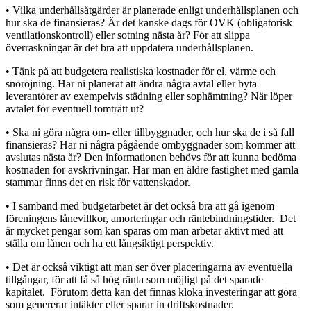
• Vilka underhållsåtgärder är planerade enligt underhållsplanen och
hur ska de finansieras? Är det kanske dags för OVK (obligatorisk
ventilationskontroll) eller sotning nästa år? För att slippa
överraskningar är det bra att uppdatera underhållsplanen.
• Tänk på att budgetera realistiska kostnader för el, värme och
snöröjning. Har ni planerat att ändra några avtal eller byta
leverantörer av exempelvis städning eller sophämtning? När löper
avtalet för eventuell tomträtt ut?
• Ska ni göra några om- eller tillbyggnader, och hur ska de i så fall
finansieras? Har ni några pågående ombyggnader som kommer att
avslutas nästa år? Den informationen behövs för att kunna bedöma
kostnaden för avskrivningar. Har man en äldre fastighet med gamla
stammar finns det en risk för vattenskador.
• I samband med budgetarbetet är det också bra att gå igenom
föreningens lånevillkor, amorteringar och räntebindningstider. Det
är mycket pengar som kan sparas om man arbetar aktivt med att
ställa om lånen och ha ett långsiktigt perspektiv.
• Det är också viktigt att man ser över placeringarna av eventuella
tillgångar, för att få så hög ränta som möjligt på det sparade
kapitalet. Förutom detta kan det finnas kloka investeringar att göra
som genererar intäkter eller sparar in driftskostnader.