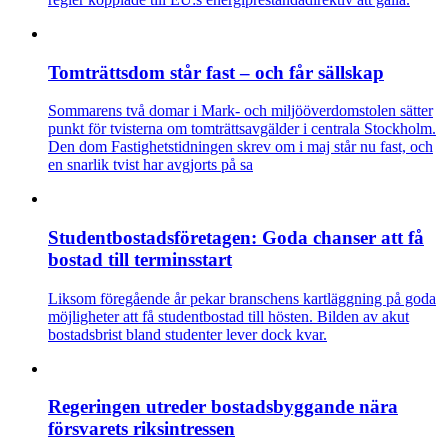
Tomträttsdom står fast – och får sällskap
Sommarens två domar i Mark- och miljööverdomstolen sätter
punkt för tvisterna om tomträttsavgälder i centrala Stockholm.
Den dom Fastighetstidningen skrev om i maj står nu fast, och
en snarlik tvist har avgjorts på sa
Studentbostadsföretagen: Goda chanser att få
bostad till terminsstart
Liksom föregående år pekar branschens kartläggning på goda
möjligheter att få studentbostad till hösten. Bilden av akut
bostadsbrist bland studenter lever dock kvar.
Regeringen utreder bostadsbyggande nära
försvarets riksintressen