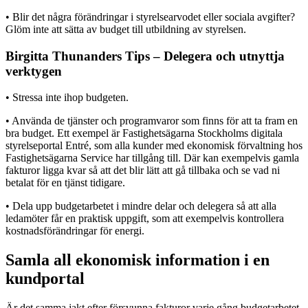
• Blir det några förändringar i styrelsearvodet eller sociala avgifter?
Glöm inte att sätta av budget till utbildning av styrelsen.
Birgitta Thunanders Tips – Delegera och utnyttja
verktygen
• Stressa inte ihop budgeten.
• Använda de tjänster och programvaror som finns för att ta fram en
bra budget. Ett exempel är Fastighetsägarna Stockholms digitala
styrelseportal Entré, som alla kunder med ekonomisk förvaltning hos
Fastighetsägarna Service har tillgång till. Där kan exempelvis gamla
fakturor ligga kvar så att det blir lätt att gå tillbaka och se vad ni
betalat för en tjänst tidigare.
• Dela upp budgetarbetet i mindre delar och delegera så att alla
ledamöter får en praktisk uppgift, som att exempelvis kontrollera
kostnadsförändringar för energi.
Samla all ekonomisk information i en
kundportal
Är det samma jakt efter försvunna fakturor varje gång budgetarbetet