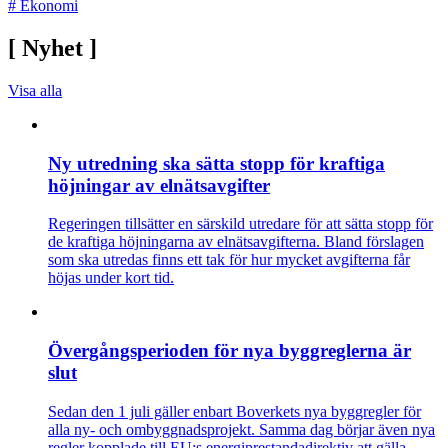
#
Ekonomi
[
Nyhet
]
Visa alla
Ny utredning ska sätta stopp för kraftiga
höjningar av elnätsavgifter
Regeringen tillsätter en särskild utredare för att sätta stopp för
de kraftiga höjningarna av elnätsavgifterna. Bland förslagen
som ska utredas finns ett tak för hur mycket avgifterna får
höjas under kort tid.
Övergångsperioden för nya byggreglerna är
slut
Sedan den 1 juli gäller enbart Boverkets nya byggregler för
alla ny- och ombyggnadsprojekt. Samma dag börjar även nya
regler kopplade till EU:s energiprestandadirektiv att gälla.