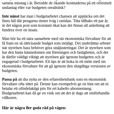
samma misstag i år. Berodde de ökande kostnaderna på ett oförutsett
undantag eller var budgeten orealistisk?
Inte minst
har man i budgetarbetet chansen att upptäcka om det
finns hål där pengarna rinner iväg i onödan. Titta tillbaks ett par år,
är det någon post som konstant ökat kan det finnas all anledning att
fundera över en insats.
Man bör ha ett nära samarbete med sin ekonomiska förvaltare för att
få fram en så rättvisande budget som möjligt. Det underlättar arbetet
när styrelsen bara behöver göra småjusteringar. Det är styrelsen som
har den bästa kännedomen om föreningen och fastigheten, och det
är därför väldigt viktigt att styrelsen går igenom budgeten och är
engagerad i budgetarbetet. Ett tips är att boka in ett möte med sin
ekonomiska förvaltare för att gå igenom den slutgiltiga versionen av
budgeten.
Passa på
att dra nytta av den erfarenhetsbank som en ekonomisk
förvaltare ofta sitter på. Denne kan exempelvis ge en hint om att ni
betalar ett ofördelaktigt pris för ert kabeltv-abonnemang.
Budgetarbetet kan då ge en vink om att det är dags att omförhandla
villkoren.
Här är några fler goda råd på vägen: