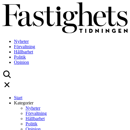
Skip
to
content
Nyheter
Förvaltning
Hållbarhet
Politik
Opinion
Start
Kategorier
Nyheter
Förvaltning
Hållbarhet
Politik
Opinion