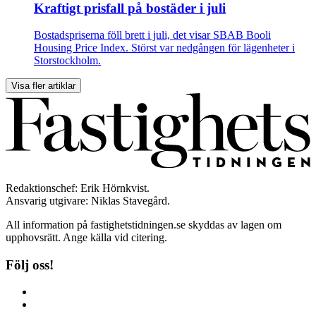
Kraftigt prisfall på bostäder i juli
Bostadspriserna föll brett i juli, det visar SBAB Booli
Housing Price Index. Störst var nedgången för lägenheter i
Storstockholm.
Visa fler artiklar
Redaktionschef: Erik Hörnkvist.
Ansvarig utgivare: Niklas Stavegård.
All information på fastighetstidningen.se skyddas av lagen om
upphovsrätt. Ange källa vid citering.
Följ oss!