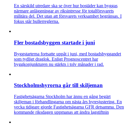
En särskild utredare ska se över hur bostäder kan byggas
närmare anläggningar av riksintresse för totalförsvarets
militära del. Det utan att försvarets verksamhet begränsas. I
fokus står bullerreglerna.
Fler bostadsbyggen startade i juni
Byggstarterna fortsatte uppåt i juni, med bostadsbyggandet
som tydligt draglok. Enligt Prognoscentret har
byggkonjunkturen nu stärkts i tolv månader i rad.
Stockholmshyrorna går till skiljeman
Fastighetsägarna Stockholm har ännu en gång begärt
skiljeman i förhandlingarna om nästa års hyresjustering. En
vecka tidigare gjorde Fastighetsägarna GFR detsamma. Den
kommande riksdagen uppmanas att ändra lagstiftnin