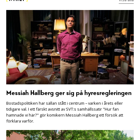
Messiah Hallberg ger sig på hyresregleringen
Bostadspolitiken har sällan stått i centrum – varken i årets eller
tidigare val. I ett färskt avsnitt av SVT:s samhällssatir "Hur fan
hamnade vi här?" gör komikern Messiah Hallberg ett försök att
förklara varför.