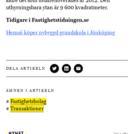
äldre del som totalrenoverades år 2012. Den
uthyrningsbara ytan är 9 600 kvadratmeter.
Tidigare i Fastighetstidningen.se
Hemsö köper nybyggd grundskola i Jönköping
DELA ARTIKELN
ÄMNEN I ARTIKELN
#
Fastighetsbolag
#
Transaktioner
Visa alla
[
NYHET
]