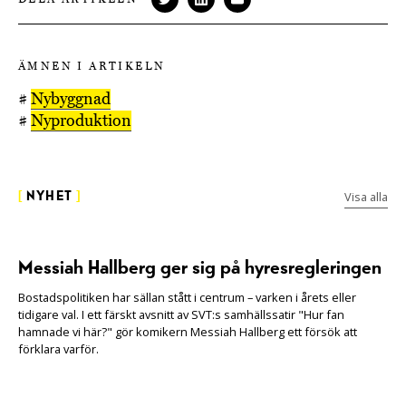
ÄMNEN I ARTIKELN
#
Nybyggnad
#
Nyproduktion
Visa alla
[
NYHET
]
Messiah Hallberg ger sig på hyresregleringen
Bostadspolitiken har sällan stått i centrum – varken i årets eller
tidigare val. I ett färskt avsnitt av SVT:s samhällssatir "Hur fan
hamnade vi här?" gör komikern Messiah Hallberg ett försök att
förklara varför.