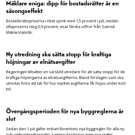
Mäklare eniga: dipp för bostadsrätter är en
säsongseffekt
Bostadsrättspriserna i riket sjönk med 1,5 procent i juli, medan
villapriserna steg 0,9 procent, visar färska siffror från Svensk
Mäklarstatistik.
Ny utredning ska sätta stopp för kraftiga
höjningar av elnätsavgifter
Regeringen tillsätter en särskild utredare för att sätta stopp för de
kraftiga höjningarna av elnätsavgifterna. Bland förslagen som ska
utredas finns ett tak för hur mycket avgifterna får höjas under kort
tid.
Övergångsperioden för nya byggreglerna är
slut
Sedan den 1 juli gäller enbart Boverkets nya byggregler för alla ny-
och ombyggnadsprojekt. Samma dag börjar även nya regler