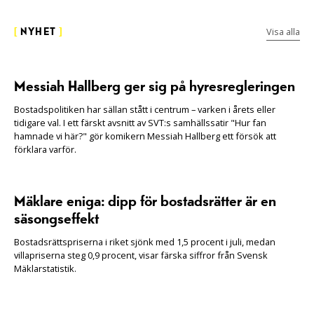
Visa alla
[
NYHET
]
Messiah Hallberg ger sig på hyresregleringen
Bostadspolitiken har sällan stått i centrum – varken i årets eller
tidigare val. I ett färskt avsnitt av SVT:s samhällssatir "Hur fan
hamnade vi här?" gör komikern Messiah Hallberg ett försök att
förklara varför.
Mäklare eniga: dipp för bostadsrätter är en
säsongseffekt
Bostadsrättspriserna i riket sjönk med 1,5 procent i juli, medan
villapriserna steg 0,9 procent, visar färska siffror från Svensk
Mäklarstatistik.