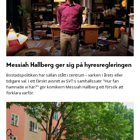
Messiah Hallberg ger sig på hyresregleringen
Bostadspolitiken har sällan stått i centrum – varken i årets eller
tidigare val. I ett färskt avsnitt av SVT:s samhällssatir "Hur fan
hamnade vi här?" gör komikern Messiah Hallberg ett försök att
förklara varför.