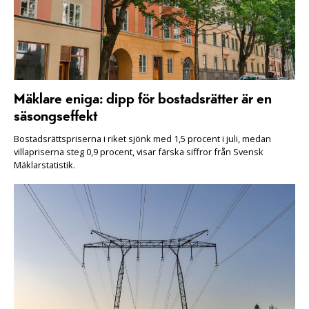
Mäklare eniga: dipp för bostadsrätter är en
säsongseffekt
Bostadsrättspriserna i riket sjönk med 1,5 procent i juli, medan
villapriserna steg 0,9 procent, visar färska siffror från Svensk
Mäklarstatistik.