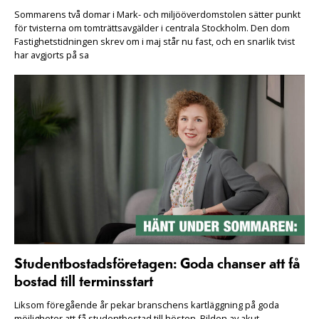
Sommarens två domar i Mark- och miljööverdomstolen sätter punkt
för tvisterna om tomträttsavgälder i centrala Stockholm. Den dom
Fastighetstidningen skrev om i maj står nu fast, och en snarlik tvist
har avgjorts på sa
Studentbostadsföretagen: Goda chanser att få
bostad till terminsstart
Liksom föregående år pekar branschens kartläggning på goda
möjligheter att få studentbostad till hösten. Bilden av akut