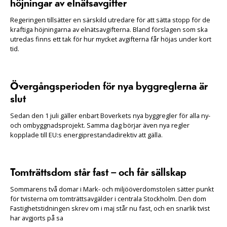
höjningar av elnätsavgifter
Regeringen tillsätter en särskild utredare för att sätta stopp för de
kraftiga höjningarna av elnätsavgifterna. Bland förslagen som ska
utredas finns ett tak för hur mycket avgifterna får höjas under kort
tid.
Övergångsperioden för nya byggreglerna är
slut
Sedan den 1 juli gäller enbart Boverkets nya byggregler för alla ny-
och ombyggnadsprojekt. Samma dag börjar även nya regler
kopplade till EU:s energiprestandadirektiv att gälla.
Tomträttsdom står fast – och får sällskap
Sommarens två domar i Mark- och miljööverdomstolen sätter punkt
för tvisterna om tomträttsavgälder i centrala Stockholm. Den dom
Fastighetstidningen skrev om i maj står nu fast, och en snarlik tvist
har avgjorts på sa