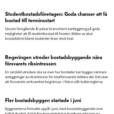
Studentbostadsföretagen: Goda chanser att få
bostad till terminsstart
Liksom föregående år pekar branschens kartläggning på goda
möjligheter att få studentbostad till hösten. Bilden av akut
bostadsbrist bland studenter lever dock kvar.
Regeringen utreder bostadsbyggande nära
försvarets riksintressen
En särskild utredare ska se över hur bostäder kan byggas närmare
anläggningar av riksintresse för totalförsvarets militära del. Det utan
att försvarets verksamhet begränsas. I fokus står bullerreglerna.
Fler bostadsbyggen startade i juni
Byggstarterna fortsatte uppåt i juni, med bostadsbyggandet som
tydligt draglok. Enligt Prognoscentret har byggkonjunkturen nu