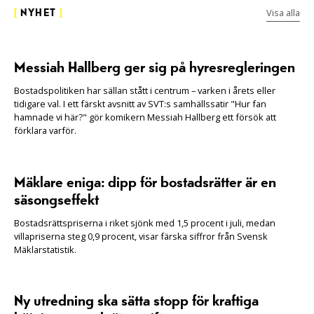
Visa alla
[
NYHET
]
Messiah Hallberg ger sig på hyresregleringen
Bostadspolitiken har sällan stått i centrum – varken i årets eller
tidigare val. I ett färskt avsnitt av SVT:s samhällssatir "Hur fan
hamnade vi här?" gör komikern Messiah Hallberg ett försök att
förklara varför.
Mäklare eniga: dipp för bostadsrätter är en
säsongseffekt
Bostadsrättspriserna i riket sjönk med 1,5 procent i juli, medan
villapriserna steg 0,9 procent, visar färska siffror från Svensk
Mäklarstatistik.
Ny utredning ska sätta stopp för kraftiga