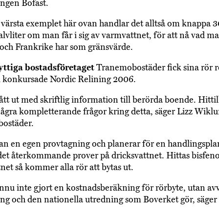
ngen Bofast.
 värsta exemplet här ovan handlar det alltså om knappa 30
alvliter om man får i sig av varmvattnet, för att nå vad ma
och Frankrike har som gränsvärde.
ttiga bostadsföretaget
Tranemobostäder fick sina rör r
 konkursade Nordic Relining 2006.
ått ut med skriftlig information till berörda boende. Hittil
 några kompletterande frågor kring detta, säger Lizz Wiklu
ostäder.
n en egen provtagning och planerar för en handlingspl
et återkommande prover på dricksvattnet. Hittas bisfeno
net så kommer alla rör att bytas ut.
ännu inte gjort en kostnadsberäkning för rörbyte, utan av
ng och den nationella utredning som Boverket gör, säger 