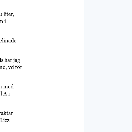
 liter,
n i
elinade
ls har jag
nd, vd för
an med
l A i
vaktar
Lizz