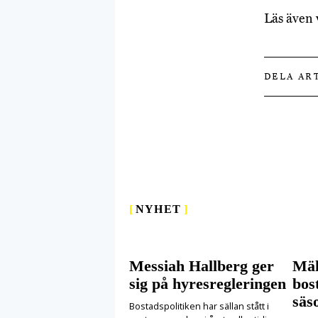
Läs även 
DELA AR
[
NYHET
]
Messiah Hallberg ger
Mäk
sig på hyresregleringen
bos
säs
Bostadspolitiken har sällan stått i