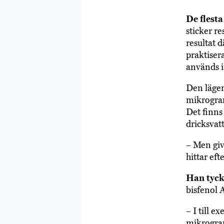
De flesta
sticker re
resultat 
praktise
används i
Den lägen
mikrogram
Det finns
dricksvat
– Men give
hittar ef
Han tyck
bisfenol A
– I till 
mikrogram