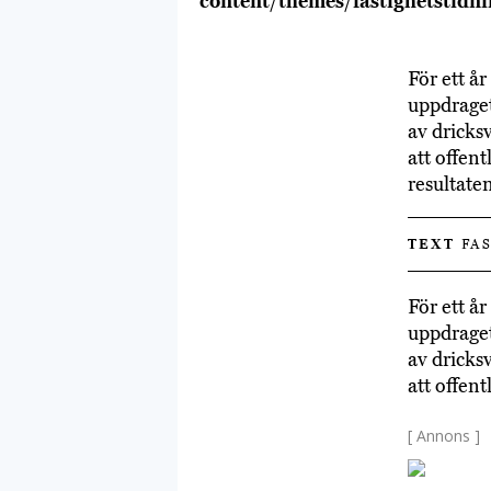
content/themes/fastighetstidn
För ett å
uppdraget
av dricks
att offen
resultate
TEXT
FAS
För ett å
uppdraget
av dricks
att offen
[ Annons ]