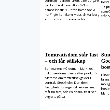
centrum – varken i årets eller tidigare
Bosta
val. I ett färskt avsnitt av SVT:s
1,5 pr
samhällssatir "Hur fan hamnade vi
steg 0
här?" gör komikern Messiah Hallberg
från S
ett försök att förklara varför.
Tomträttsdom står fast
Stu
– och får sällskap
God
bost
Sommarens två domar i Mark- och
miljööverdomstolen sätter punkt för
Likso
tvisterna om tomträttsavgälder i
brans
centrala Stockholm. Den dom
möjlig
Fastighetstidningen skrev om i maj
höste
står nu fast, och en snarlik tvist har
bland
avgjorts på sa