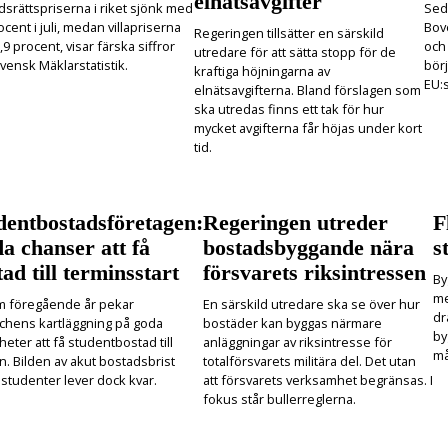
elnätsavgifter
dsrättspriserna i riket sjönk med
Seda
ocent i juli, medan villapriserna
Bove
Regeringen tillsätter en särskild
,9 procent, visar färska siffror
och
utredare för att sätta stopp för de
vensk Mäklarstatistik.
börj
kraftiga höjningarna av
EU:s
elnätsavgifterna. Bland förslagen som
ska utredas finns ett tak för hur
mycket avgifterna får höjas under kort
tid.
dentbostadsföretagen:
Regeringen utreder
F
a chanser att få
bostadsbyggande nära
s
ad till terminsstart
försvarets riksintressen
By
me
m föregående år pekar
En särskild utredare ska se över hur
dr
chens kartläggning på goda
bostäder kan byggas närmare
by
heter att få studentbostad till
anläggningar av riksintresse för
må
n. Bilden av akut bostadsbrist
totalförsvarets militära del. Det utan
 studenter lever dock kvar.
att försvarets verksamhet begränsas. I
fokus står bullerreglerna.