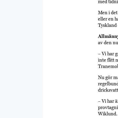
med tidni
Men i det
eller en h
Tyskland 
Allmänny
av den nu
– Vi har g
inte fått
Tranemob
Nu gör ma
regelbund
dricksvatt
– Vi har 
provtagni
Wiklund.