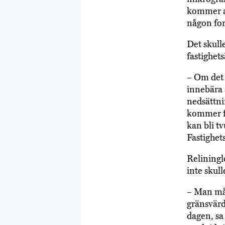
kommer at
någon for
Det skull
fastighets
– Om det 
innebära 
nedsättni
kommer fr
kan bli t
Fastighet
Reliningl
inte skull
– Man mås
gränsvärd
dagen, sa