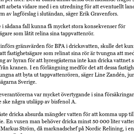
t arbeta vidare med i en utredning för att eventuellt land
m av lagförslag i slutändan, säger Erik Gravenfors.
e i sådana fall kunna få mycket stora konsekvenser för
ägare som låtit relina sina tappvattenrör.
införs gränsvärden för BPA i dricksvatten, skulle det ku
att fastighetsägare som relinat sina rör är tvungna att me
ng av hyran för att hyresgästerna inte kan dricka vattnet
ån kranen. I en förlängning medför det att dessa fastigh
vungna att byta ut tappvattenrören, säger Line Zandén, jur
sägarna Sverige.
everantörerna var mycket övertygande i sina försäkringar 
e ske några utsläpp av bisfenol A.
te dricka absurda mängder vatten för att komma upp til
e. En vuxen man behöver dricka minst 50 000 liter vatt
 Markus Ström, då marknadschef på Nordic Relining, i en