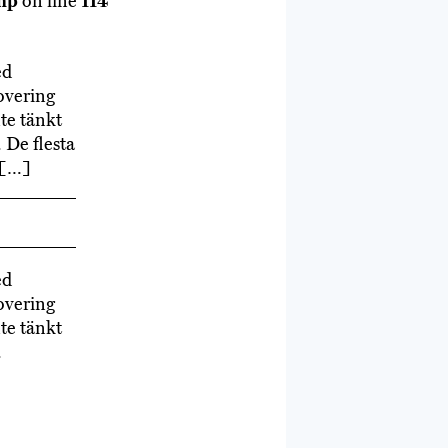
hp
on line
114
ed
overing
nte tänkt
 De flesta
r […]
ed
overing
nte tänkt
.