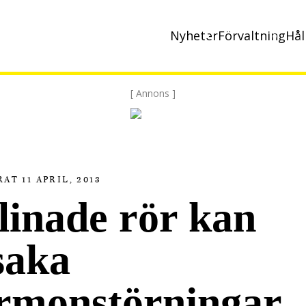
Nyheter
Förvaltning
Hål
[ Annons ]
AT 11 APRIL, 2013
linade rör kan
saka
rmonstörningar