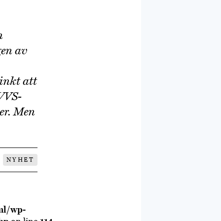
n
gen av
änkt att
 VVS-
ter. Men
NYHET
ml/wp-