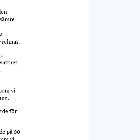
len
t sämre
ra
 relinas.
,1
vattnet.
n
 som vi
nen.
ärde för
rde på 30
som vi