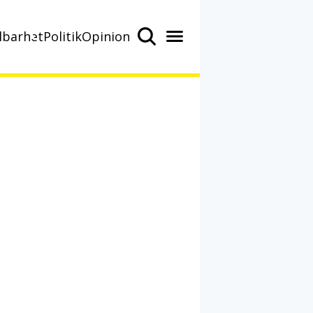
lbarhet
Politik
Opinion