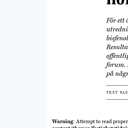
För ett
utredn
bisfeno
Resulta
offentl
forum. 
på någr
TEXT FA
Warning
: Attempt to read proper