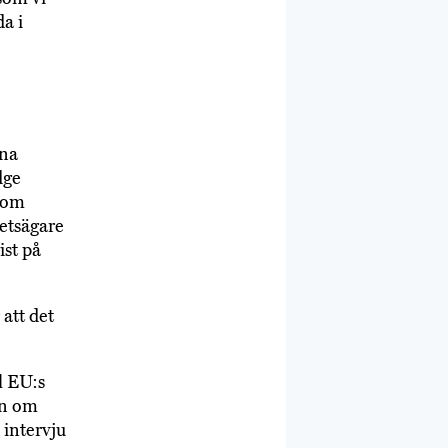
a i
nna
dge
 som
etsägare
ist på
att det
l EU:s
en om
 intervju