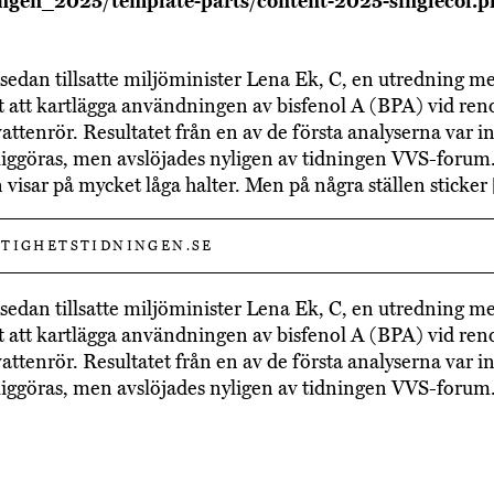
ingen_2025/template-parts/content-2025-singlecol.p
r sedan tillsatte miljöminister Lena Ek, C, en utredning m
 att kartlägga användningen av bisfenol A (BPA) vid ren
vattenrör. Resultatet från en av de första analyserna var i
tliggöras, men avslöjades nyligen av tidningen VVS-forum.
n visar på mycket låga halter. Men på några ställen sticke
TIGHETSTIDNINGEN.SE
r sedan tillsatte miljöminister Lena Ek, C, en utredning m
 att kartlägga användningen av bisfenol A (BPA) vid ren
vattenrör. Resultatet från en av de första analyserna var i
tliggöras, men avslöjades nyligen av tidningen VVS-forum