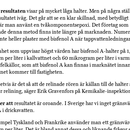
 resultaten
visar på mycket låga halter. Men på några stäl
sultatet iväg. Det går att se en klar skillnad, med betydlig
där man använt en tvåkomponentsepoxi. Det företag som
rade denna metod finns inte längre på marknaden. Nume
nte heller plaster med bisfenol A när tappvattenledningar
het som uppvisar högst värden har bisfenol A-halter på 1
 per liter i kallvattnet och 60 mikrogram per liter i varm
 felkällor, som att bisfenol A kan finnas i marknätet inna
tnet kommer till fastigheten.
tvis är det så att de relinade rören är källan till de halter
ter relining, säger Erik Gravenfors på Kemikalie-inspektio
er att
resultatet är oroande. I Sverige har vi inget gränsv
 i dricksvatten.
exempel Tyskland och Frankrike använder man ett gränsvä
 per liter. Det är bland annat dessa och liknande frågor 