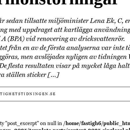
 år sedan tillsatte miljöminister Lena Ek, C, e
ing med uppdraget att kartlägga användnin
l A (BPA) vid renovering av dricksvattenrör.
tet från en av de första analyserna var inte t
iggöras, men avslöjades nyligen av tidningen
De flesta resultaten visar på mycket låga hal
a ställen sticker […]
STIGHETSTIDNINGEN.SE
ty "post_excerpt" on null in
/home/fastigh6/public_ht