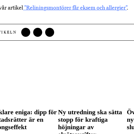
vår artikel
”Reliningsmontörer får eksem och allergier”
.
TIKELN
lare eniga: dipp för
Ny utredning ska sätta
Öv
tadsrätter är en
stopp för kraftiga
ny
ongseffekt
höjningar av
sl