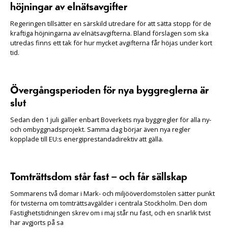
höjningar av elnätsavgifter
Regeringen tillsätter en särskild utredare för att sätta stopp för de
kraftiga höjningarna av elnätsavgifterna. Bland förslagen som ska
utredas finns ett tak för hur mycket avgifterna får höjas under kort
tid.
Övergångsperioden för nya byggreglerna är
slut
Sedan den 1 juli gäller enbart Boverkets nya byggregler för alla ny-
och ombyggnadsprojekt. Samma dag börjar även nya regler
kopplade till EU:s energiprestandadirektiv att gälla.
Tomträttsdom står fast – och får sällskap
Sommarens två domar i Mark- och miljööverdomstolen sätter punkt
för tvisterna om tomträttsavgälder i centrala Stockholm. Den dom
Fastighetstidningen skrev om i maj står nu fast, och en snarlik tvist
har avgjorts på sa