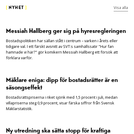
Visa alla
[
NYHET
]
Messiah Hallberg ger sig på hyresregleringen
Bostadspolitiken har sällan stått i centrum – varken i årets eller
tidigare val. I ett färskt avsnitt av SVT:s samhällssatir "Hur fan
hamnade vi här?" gör komikern Messiah Hallberg ett försök att
förklara varför.
Mäklare eniga: dipp för bostadsrätter är en
säsongseffekt
Bostadsrättspriserna i riket sjönk med 1,5 procent i juli, medan
villapriserna steg 0,9 procent, visar färska siffror från Svensk
Mäklarstatistik.
Ny utredning ska sätta stopp för kraftiga