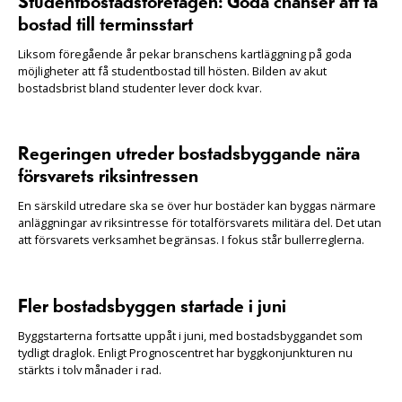
Studentbostadsföretagen: Goda chanser att få
bostad till terminsstart
Liksom föregående år pekar branschens kartläggning på goda
möjligheter att få studentbostad till hösten. Bilden av akut
bostadsbrist bland studenter lever dock kvar.
Regeringen utreder bostadsbyggande nära
försvarets riksintressen
En särskild utredare ska se över hur bostäder kan byggas närmare
anläggningar av riksintresse för totalförsvarets militära del. Det utan
att försvarets verksamhet begränsas. I fokus står bullerreglerna.
Fler bostadsbyggen startade i juni
Byggstarterna fortsatte uppåt i juni, med bostadsbyggandet som
tydligt draglok. Enligt Prognoscentret har byggkonjunkturen nu
stärkts i tolv månader i rad.