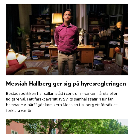
Messiah Hallberg ger sig på hyresregleringen
Bostadspolitiken har sällan stått i centrum – varken i årets eller
tidigare val. I ett färskt avsnitt av SVT:s samhällssatir "Hur fan
hamnade vi här?" gör komikern Messiah Hallberg ett försök att
förklara varför.