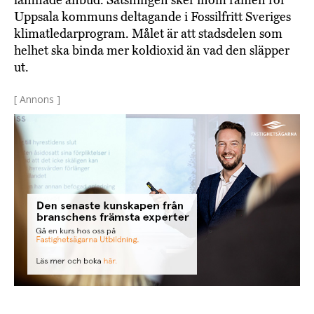
lämnade anbud. Satsningen sker inom ramen för
Uppsala kommuns deltagande i Fossilfritt Sveriges
klimatledarprogram. Målet är att stadsdelen som
helhet ska binda mer koldioxid än vad den släpper
ut.
[ Annons ]