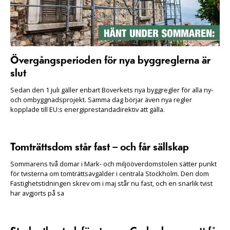
Övergångsperioden för nya byggreglerna är
slut
Sedan den 1 juli gäller enbart Boverkets nya byggregler för alla ny-
och ombyggnadsprojekt. Samma dag börjar även nya regler
kopplade till EU:s energiprestandadirektiv att gälla.
Tomträttsdom står fast – och får sällskap
Sommarens två domar i Mark- och miljööverdomstolen sätter punkt
för tvisterna om tomträttsavgälder i centrala Stockholm. Den dom
Fastighetstidningen skrev om i maj står nu fast, och en snarlik tvist
har avgjorts på sa